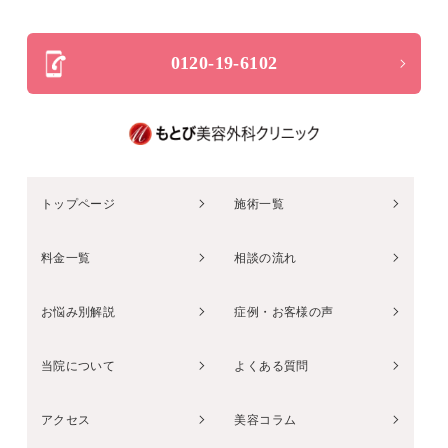
0120-19-6102
トップページ
施術一覧
料金一覧
相談の流れ
お悩み別解説
症例・お客様の声
当院について
よくある質問
アクセス
美容コラム