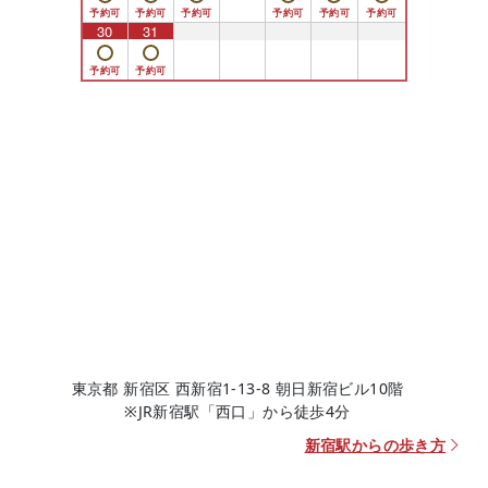
30
31
1
2
3
4
5
東京都 新宿区 西新宿1-13-8 朝日新宿ビル10階
※JR新宿駅「西口」から徒歩4分
新宿駅からの歩き方