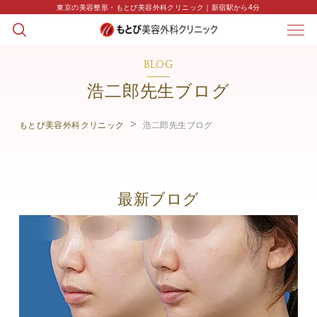
東京の美容整形・もとび美容外科クリニック｜新宿駅から4分
BLOG
浩二郎先生ブログ
もとび美容外科クリニック
浩二郎先生ブログ
最新ブログ