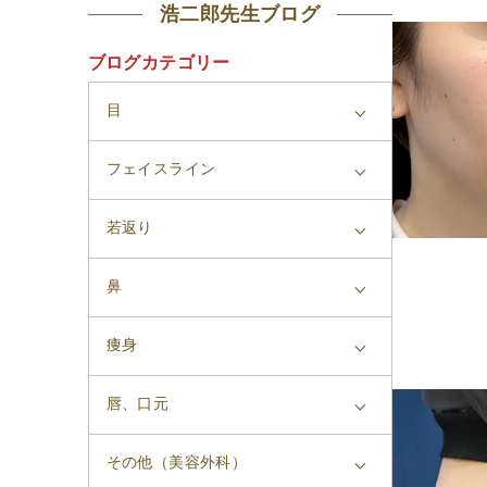
浩二郎先生ブログ
ブログカテゴリー
目
フェイスライン
若返り
鼻
痩身
唇、口元
その他（美容外科）