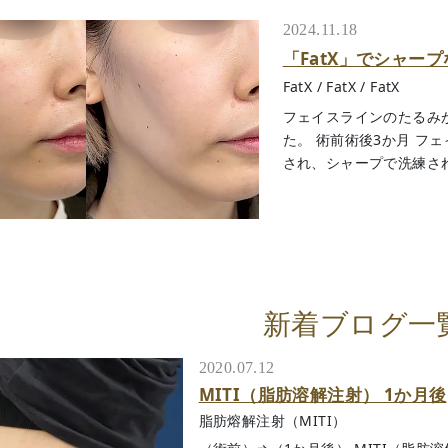
2024.11.18
「FatX」でシャー
FatX
/
FatX
/
FatX
フェイスラインのたるみが
た。 術前術後3か月 フ
され、シャープで洗練され
新着ブログ一
2020.07.12
MITI（脂肪溶解注射） 1か月後
脂肪熔解注射（MITI）