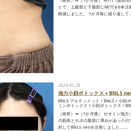
（術前）⇒（1か月後） MITI（脂
とで、上腹部と下腹部にMITIを6本
軽減しました。 1か月毎に繰り返して....
2020.05.28
強力小顔ボトックス＋BNLS ne
BNLS アルティメット
/
BNLS＋小顔
ミンボトックス
/
小顔ボトックス
/
B
（術前）⇒（1か月後） ゼオミン強力小顔
の筋肉とホホの脂肪に厚みがあったの
対してBNLS neoを注射しました......