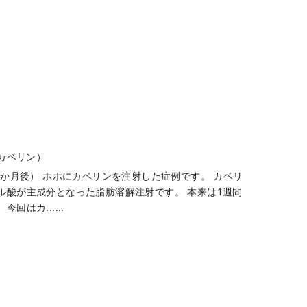
カベリン）
2か月後） ホホにカベリンを注射した症例です。 カベリ
ル酸が主成分となった脂肪溶解注射です。 本来は1週間
はカ......