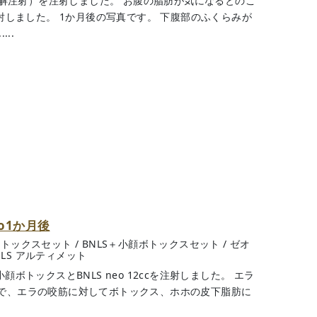
肪溶解注射）を注射しました。 お腹の脂肪が気になるとのこ
注射しました。 1か月後の写真です。 下腹部のふくらみが
..
o1か月後
ボトックスセット
/
BNLS＋小顔ボトックスセット
/
ゼオ
NLS アルティメット
ボトックスとBNLS neo 12ccを注射しました。 エラ
で、エラの咬筋に対してボトックス、ホホの皮下脂肪に