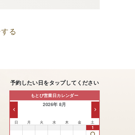
ーする
予約したい日をタップしてください
もとび営業日カレンダー
2026年 8月
日
月
火
水
木
金
土
26
27
28
29
30
31
1