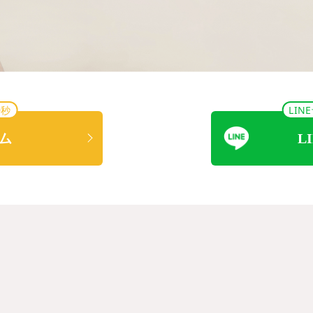
0秒
LI
ム
L