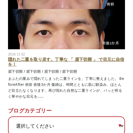
2024.11.02
隠れた二重を取り戻す。丁寧な 「 眉下切開 」 で目元に自信
を！
眉下切開
/
眉下切開
/
眉下切開
/
眉下切開
まぶたの重みで隠れてしまった二重ラインを、丁寧に整えました。 Be
foreAfter 術前 術後3か月 傷跡は、時間とともに肌に馴染み、ほとん
ど目立たなくなります。再び現れた自然な二重ラインが、パッと明る
く華やかな目元を......
ブログカテゴリー