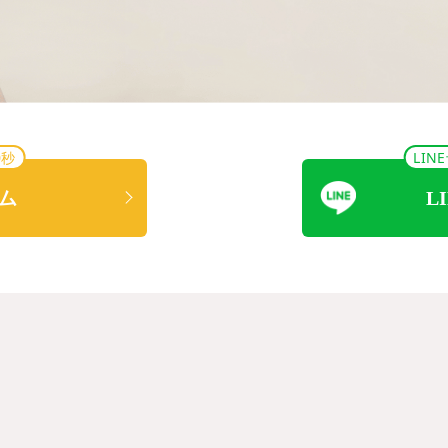
0秒
LI
ム
L