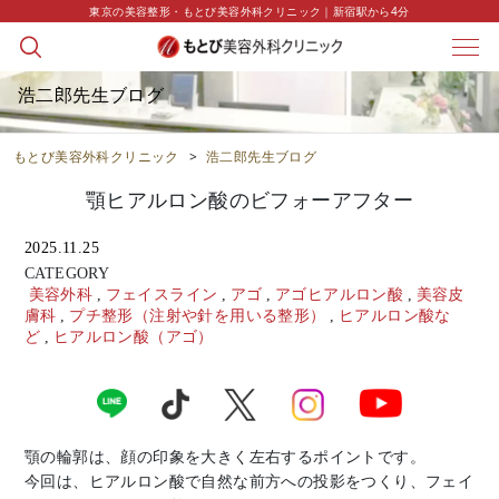
東京の美容整形・もとび美容外科クリニック｜新宿駅から4分
浩二郎先生ブログ
もとび美容外科クリニック
>
浩二郎先生ブログ
顎ヒアルロン酸のビフォーアフター
2025.11.25
CATEGORY
美容外科
,
フェイスライン
,
アゴ
,
アゴヒアルロン酸
,
美容皮
膚科
,
プチ整形（注射や針を用いる整形）
,
ヒアルロン酸な
ど
,
ヒアルロン酸（アゴ）
顎の輪郭は、顔の印象を大きく左右するポイントです。
今回は、ヒアルロン酸で自然な前方への投影をつくり、フェイ