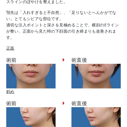
スラインのぼやけを整えました。
顎先は「入れすぎると不自然」、「足りないとへんかがでな
い」とてもシビアな部位です。
適切な注入ポイントと深さを見極めることで、横顔のEライン
が整い、正面から見た時の下顔面の引き締まりも改善されま
す。
正面
術前
術直後
斜め
術前
術直後