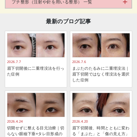
プチ整形（注射や針を用いる整形） 一覧
最新のブログ記事
2026.7.7
2026.7.6
眉下切開後に二重埋没法を行っ
まぶたのたるみに二重埋没法｜
た症例
眉下切開ではなく埋没法を選択
した症例
2026.4.24
2026.4.20
切開せずに整える目元治療｜切
眉下切開後、時間とともに変わ
らない眼瞼下垂×タレ目形成の
る「まぶた」と「傷の見え方」