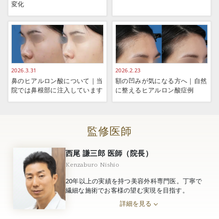
変化
2026.3.31
2026.2.23
鼻のヒアルロン酸について｜当
額の凹みが気になる方へ｜自然
院では鼻根部に注入しています
に整えるヒアルロン酸症例
監修医師
西尾 謙三郎 医師（院長）
Kenzaburo Nishio
20年以上の実績を持つ美容外科専門医。丁寧で
繊細な施術でお客様の望む実現を目指す。
詳細を見る