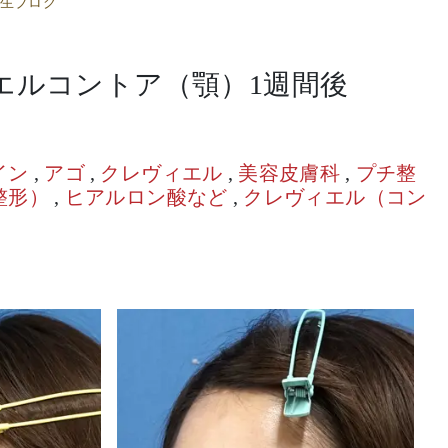
生ブログ
エルコントア（顎）1週間後
イン
,
アゴ
,
クレヴィエル
,
美容皮膚科
,
プチ整
整形）
,
ヒアルロン酸など
,
クレヴィエル（コン