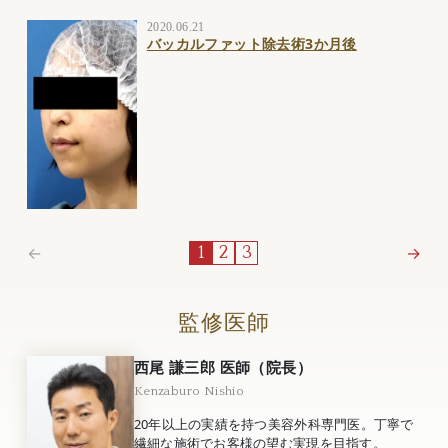
2020.06.21
バッカルファット除去術3か月後
←
→
1
2
3
監修医師
西尾 謙三郎 医師（院長）
Kenzaburo Nishio
20年以上の実績を持つ美容外科専門医。丁寧で
繊細な施術でお客様の望む実現を目指す。