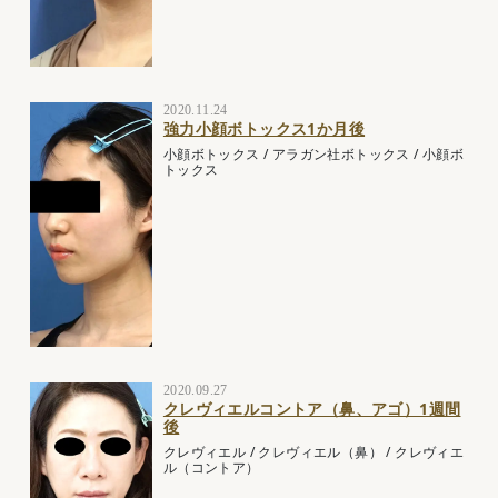
2020.11.24
強力小顔ボトックス1か月後
小顔ボトックス
/
アラガン社ボトックス
/
小顔ボ
トックス
2020.09.27
クレヴィエルコントア（鼻、アゴ）1週間
後
クレヴィエル
/
クレヴィエル（鼻）
/
クレヴィエ
ル（コントア）