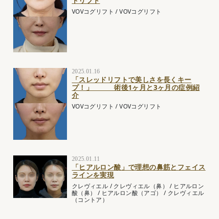
ドリフト
VOVコグリフト
/
VOVコグリフト
2025.01.16
「スレッドリフトで美しさを長くキー
プ！」 術後1ヶ月と3ヶ月の症例紹
介
VOVコグリフト
/
VOVコグリフト
2025.01.11
「ヒアルロン酸」で理想の鼻筋とフェイス
ラインを実現
クレヴィエル
/
クレヴィエル（鼻）
/
ヒアルロン
酸（鼻）
/
ヒアルロン酸（アゴ）
/
クレヴィエル
（コントア）