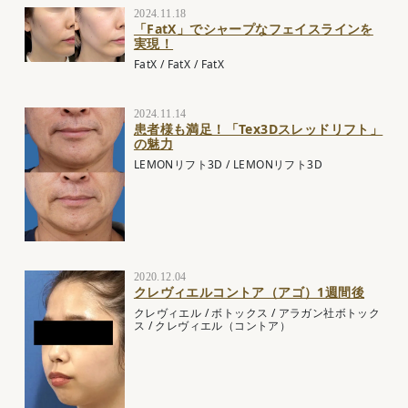
2024.11.18
「FatX」でシャープなフェイスラインを
実現！
FatX
/
FatX
/
FatX
2024.11.14
患者様も満足！「Tex3Dスレッドリフト」
の魅力
LEMONリフト3D
/
LEMONリフト3D
2020.12.04
クレヴィエルコントア（アゴ）1週間後
クレヴィエル
/
ボトックス
/
アラガン社ボトック
ス
/
クレヴィエル（コントア）