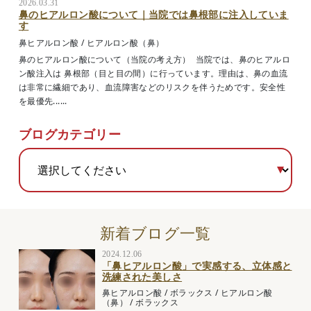
2026.03.31
鼻のヒアルロン酸について｜当院では鼻根部に注入していま
す
鼻ヒアルロン酸
/
ヒアルロン酸（鼻）
鼻のヒアルロン酸について（当院の考え方） 当院では、鼻のヒアルロ
ン酸注入は 鼻根部（目と目の間）に行っています。理由は、鼻の血流
は非常に繊細であり、血流障害などのリスクを伴うためです。安全性
を最優先......
ブログカテゴリー
新着ブログ一覧
2024.12.06
「鼻ヒアルロン酸」で実感する、立体感と
洗練された美しさ
鼻ヒアルロン酸
/
ボラックス
/
ヒアルロン酸
（鼻）
/
ボラックス