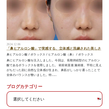
2024.12.06
「鼻ヒアルロン酸」で実感する、立体感と洗練された美しさ
鼻ヒアルロン酸
/
ボラックス
/
ヒアルロン酸（鼻）
/
ボラックス
鼻にヒアルロン酸を注入しました。今回は、長期持続型のヒアルロン
酸であるボラックスを使用しました。 術前術直後 施術後、平坦に見え
がちだった顔に自然な立体感が生まれ、鼻筋がしっかり通ったことで
全体のバランスが整いました。特......
ブログカテゴリー