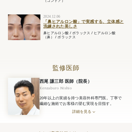
（コントア）
2024.12.06
「鼻ヒアルロン酸」で実感する、立体感と
洗練された美しさ
鼻ヒアルロン酸
/
ボラックス
/
ヒアルロン酸
（鼻）
/
ボラックス
監修医師
西尾 謙三郎 医師（院長）
Kenzaburo Nishio
20年以上の実績を持つ美容外科専門医。丁寧で
繊細な施術でお客様の望む実現を目指す。
詳細を見る