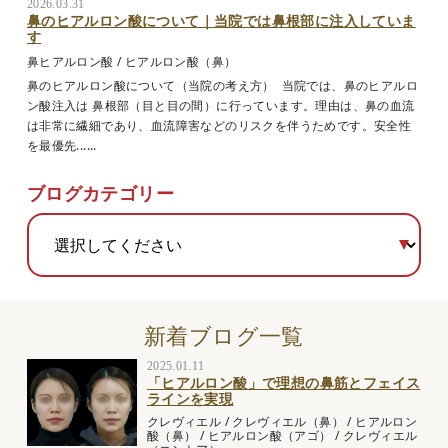
2026.03.31
鼻のヒアルロン酸について｜当院では鼻根部に注入していま
す
鼻ヒアルロン酸
/
ヒアルロン酸（鼻）
鼻のヒアルロン酸について（当院の考え方） 当院では、鼻のヒアルロ
ン酸注入は 鼻根部（目と目の間）に行っています。理由は、鼻の血流
は非常に繊細であり、血流障害などのリスクを伴うためです。安全性
を最優先......
ブログカテゴリー
新着ブログ一覧
2025.01.11
「ヒアルロン酸」で理想の鼻筋とフェイス
ラインを実現
クレヴィエル
/
クレヴィエル（鼻）
/
ヒアルロン
酸（鼻）
/
ヒアルロン酸（アゴ）
/
クレヴィエル