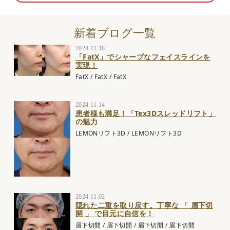
新着ブログ一覧
2024.11.18
「FatX」でシャープなフェイスラインを
実現！
FatX
/
FatX
/
FatX
2024.11.14
患者様も満足！「Tex3Dスレッドリフト」
の魅力
LEMONリフト3D
/
LEMONリフト3D
2024.11.02
隠れた二重を取り戻す。丁寧な 「 眉下切
開 」 で目元に自信を！
眉下切開
/
眉下切開
/
眉下切開
/
眉下切開