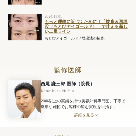
2024.11.01
もっと理想に近づくために！「抜糸＆再埋
没（もとびアイゴールド）」で叶える新し
い二重ライン
もとびアイゴールド
/
埋没法の抜糸
監修医師
西尾 謙三郎 医師（院長）
Kenzaburo Nishio
20年以上の実績を持つ美容外科専門医。丁寧で
繊細な施術でお客様の望む実現を目指す。
詳細を見る