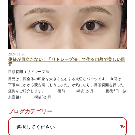
2024.11.28
傷跡が目立たない！「リドレープ法」で作る自然で美しい目
元
目頭切開（リドレープ法）
目元は、顔全体の印象を大きく左右する大切なパーツです。 今回は、
下眼瞼にかかる蒙古襞（もうこひだ）が気になり、目頭切開を行った
症例をご紹介します。 術前 術後1か月 術後5日（抜
糸直後） 術後3か月 ......
ブログカテゴリー