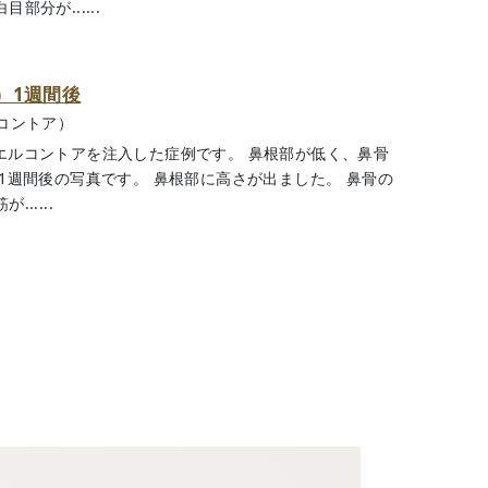
分が......
）1週間後
コントア）
エルコントアを注入した症例です。 鼻根部が低く、鼻骨
 1週間後の写真です。 鼻根部に高さが出ました。 鼻骨の
.....