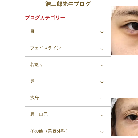
浩二郎先生ブログ
ブログカテゴリー
目
フェイスライン
若返り
鼻
痩身
唇、口元
その他（美容外科）