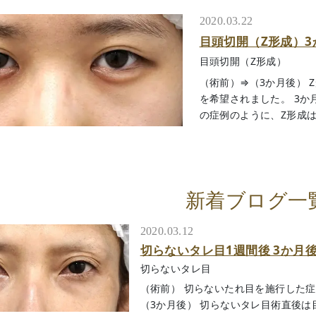
2020.03.22
目頭切開（Z形成）3
目頭切開（Z形成）
（術前）⇒（3か月後） 
を希望されました。 3か
の症例のように、Z形成は目
新着ブログ一
2020.03.12
切らないタレ目1週間後 3か月
切らないタレ目
（術前） 切らないたれ目を施行した症
（3か月後） 切らないタレ目術直後