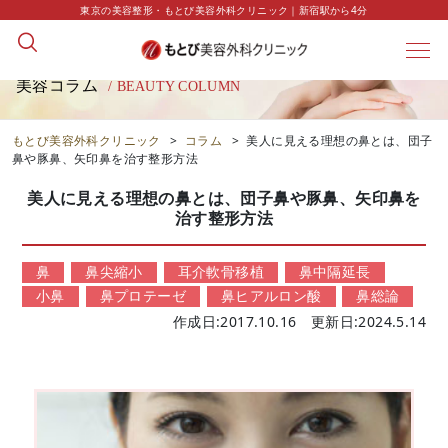
東京の美容整形・もとび美容外科クリニック｜新宿駅から4分
美容コラム
/ BEAUTY COLUMN
もとび美容外科クリニック
>
コラム
>
美人に見える理想の鼻とは、団子
鼻や豚鼻、矢印鼻を治す整形方法
美人に見える理想の鼻とは、団子鼻や豚鼻、矢印鼻を
治す整形方法
鼻
鼻尖縮小
耳介軟骨移植
鼻中隔延長
小鼻
鼻プロテーゼ
鼻ヒアルロン酸
鼻総論
作成日:2017.10.16 更新日:2024.5.14