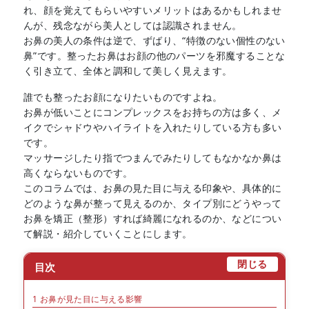
れ、顔を覚えてもらいやすいメリットはあるかもしれませ
んが、残念ながら美人としては認識されません。
お鼻の美人の条件は逆で、ずばり、“特徴のない個性のない
鼻”です。整ったお鼻はお顔の他のパーツを邪魔することな
く引き立て、全体と調和して美しく見えます。
誰でも整ったお顔になりたいものですよね。
お鼻が低いことにコンプレックスをお持ちの方は多く、メ
イクでシャドウやハイライトを入れたりしている方も多い
です。
マッサージしたり指でつまんでみたりしてもなかなか鼻は
高くならないものです。
このコラムでは、お鼻の見た目に与える印象や、具体的に
どのような鼻が整って見えるのか、タイプ別にどうやって
お鼻を矯正（整形）すれば綺麗になれるのか、などについ
て解説・紹介していくことにします。
[
]
閉じる
目次
1
お鼻が見た目に与える影響