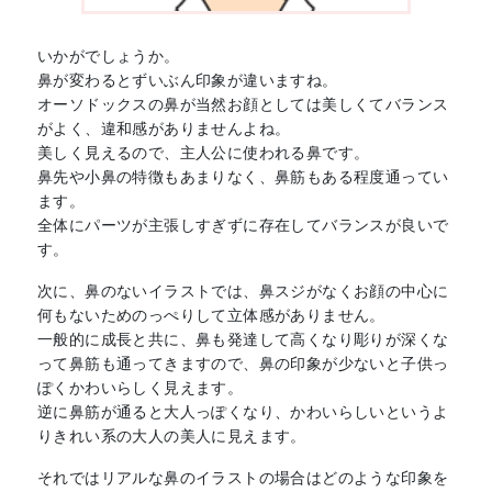
いかがでしょうか。
鼻が変わるとずいぶん印象が違いますね。
オーソドックスの鼻が当然お顔としては美しくてバランス
がよく、違和感がありませんよね。
美しく見えるので、主人公に使われる鼻です。
鼻先や小鼻の特徴もあまりなく、鼻筋もある程度通ってい
ます。
全体にパーツが主張しすぎずに存在してバランスが良いで
す。
次に、鼻のないイラストでは、鼻スジがなくお顔の中心に
何もないためのっぺりして立体感がありません。
一般的に成長と共に、鼻も発達して高くなり彫りが深くな
って鼻筋も通ってきますので、鼻の印象が少ないと子供っ
ぽくかわいらしく見えます。
逆に鼻筋が通ると大人っぽくなり、かわいらしいというよ
りきれい系の大人の美人に見えます。
それではリアルな鼻のイラストの場合はどのような印象を