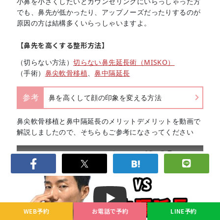
小鼻を小さくしたいとカウンセリングにいらっしゃった方
でも、鼻先が低かったり、アップノーズだったりするのが
原因の方は結構多くいらっしゃいますよ。
【鼻先を高くする整形方法】
（切らない方法）
切らない鼻先延長術（MISKO）
（手術）
鼻尖軟骨移植
、
鼻中隔延長
参考
鼻を高くして顔の印象を変える方法
鼻尖軟骨移植と鼻中隔延長のメリットデメリットを動画で
解説しましたので、そちらもご参考になさってください
Play
WEB予約
お電話で予約
LINE予約