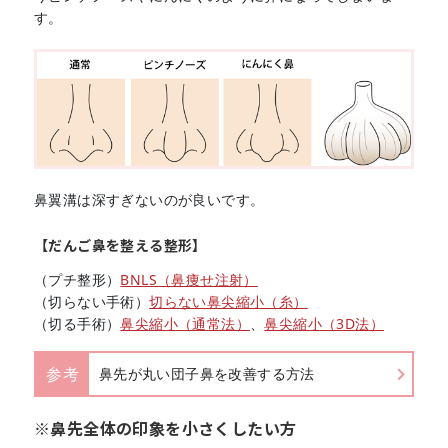
す。
鼻翼溝は深すぎないのが良いです。
【だんご鼻を整える整形】
（プチ整形）
BNLS（鼻痩せ注射）
（切らない手術）
切らない鼻尖縮小（糸）
（切る手術）
鼻尖縮小（通常法）
、
鼻尖縮小（3D法）
参考
鼻先が丸い団子鼻を改善する方法
※鼻先全体の印象を小さくしたい方