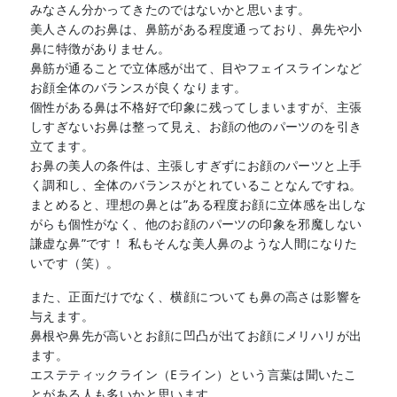
みなさん分かってきたのではないかと思います。
美人さんのお鼻は、鼻筋がある程度通っており、鼻先や小
鼻に特徴がありません。
鼻筋が通ることで立体感が出て、目やフェイスラインなど
お顔全体のバランスが良くなります。
個性がある鼻は不格好で印象に残ってしまいますが、主張
しすぎないお鼻は整って見え、お顔の他のパーツのを引き
立てます。
お鼻の美人の条件は、主張しすぎずにお顔のパーツと上手
く調和し、全体のバランスがとれていることなんですね。
まとめると、理想の鼻とは”ある程度お顔に立体感を出しな
がらも個性がなく、他のお顔のパーツの印象を邪魔しない
謙虚な鼻”です！ 私もそんな美人鼻のような人間になりた
いです（笑）。
また、正面だけでなく、横顔についても鼻の高さは影響を
与えます。
鼻根や鼻先が高いとお顔に凹凸が出てお顔にメリハリが出
ます。
エステティックライン（Eライン）という言葉は聞いたこ
とがある人も多いかと思います。