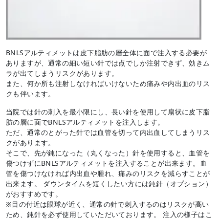
BNLSアルティメットは皮下脂肪の層全体に面で注入する必要が
ありますが、通常の細い短い針では点でしか注射できず、効きム
ラが出てしまうリスクがあります。
また、何か所も注射しなければいけないため痛みや内出血のリス
クも伴います。
当院では針の刺入を最小限にし、長い針を使用して扇状に皮下脂
肪の層に面でBNLSアルティメットを注入します。
ただ、通常のとがった針では血管を切って内出血してしまうリス
クがあります。
そこで、先が鈍になった（丸くなった）針を使用すると、血管を
傷つけずにBNLSアルティメットを注入することが出来ます。血
管を傷つけなければ内出血や腫れ、痛みのリスクを減らすことが
出来ます。 ダウンタイムを短くしたい方には鈍針（オプション）
がおすすめです。
※目の付近は眼球が近く、通常の針で刺入するのはリスクが高い
ため、鈍針を必ず使用していただいております。 注入の様子はこ