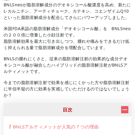
BNLSneoが脂肪溶解成分のデオキシコール酸濃度を高め、新たに
L-カルニチン、アーティチョーク、カテキン、コエンザイムQ10
といった脂肪溶解成分を配合してさらにパワーアップしました。
米国
FDA
承認の脂肪溶解成分「デオキシコール酸」を
BNLSneo
の２００倍に増量した小顔注射です。
脂肪溶解効果を最大に引き出しつつ、腫れや痛みをできるだけ低
く抑えられる量で脂肪溶解成分を増配合しています。
BNLSの腫れにくさと、従来の脂肪溶解注射の効果的な成分デオ
キシコール酸が融合したハイブリッドの脂肪溶解注射がBNLSア
ルティメットです。
今までの脂肪溶解注射で効果を感じにくかった方や脂肪溶解注射
に半信半疑の方に効果を実感していただけるのではないでしょう
か？
目次
1
BNLSアルティメットが人気の７つの理由