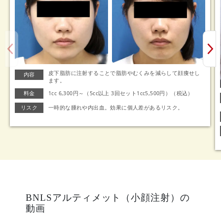
皮下脂肪に注射することで脂肪やむくみを減らして顔痩せし
内容
ます。
料金
1cc 6,300円～（5cc以上 3回セット1cc5,500円）（税込）
リスク
一時的な腫れや内出血。効果に個人差があるリスク。
BNLSアルティメット（小顔注射）の
動画