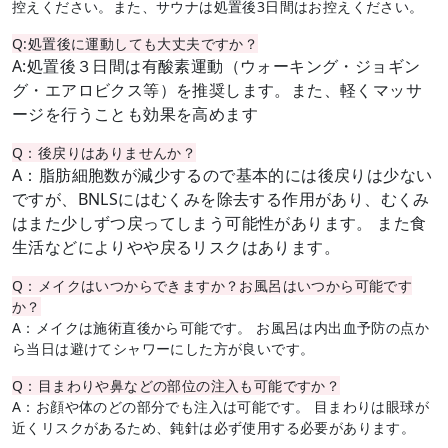
控えください。また、サウナは処置後
3
日間はお控えください。
Q:処置後に運動しても大丈夫ですか？
A:処置後３日間は有酸素運動（ウォーキング・ジョギン
グ・エアロビクス等）を推奨します。また、軽くマッサ
ージを行うことも効果を高めます
Q：後戻りはありませんか？
A：脂肪細胞数が減少するので基本的には後戻りは少ない
ですが、BNLSにはむくみを除去する作用があり、むくみ
はまた少しずつ戻ってしまう可能性があります。 また食
生活などによりやや戻るリスクはあります。
Q：メイクはいつからできますか？お風呂はいつから可能です
か？
A：メイクは施術直後から可能です。 お風呂は内出血予防の点か
ら当日は避けてシャワーにした方が良いです。
Q：目まわりや鼻などの部位の注入も可能ですか？
A：お顔や体のどの部分でも注入は可能です。 目まわりは眼球が
近くリスクがあるため、鈍針は必ず使用する必要があります。