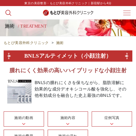
東京の美容整形・もとび美容外科クリニック｜新宿駅から4分
施術
/ TREATMENT
もとび美容外科クリニック
>
施術
BNLSアルティメット（小顔注射）
腫れにくく効果の高いハイブリッドな小顔注射
BNLSの腫れにくさを保ちながら、脂肪溶解に
効果的な成分デオキシコール酸を強化し、その
他有効成分を融合した史上最強のBNLSです。
施術の動画
施術内容
症例写真
施術の費用
施術の流れ