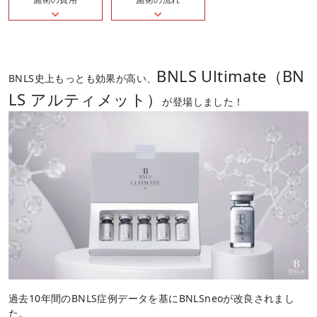
BNLS Ultimate（BN
BNLS史上もっとも効果が高い、
LS アルティメット）
が登場しました！
過去
10
年間の
BNLS
症例データを基にBNLSneoが改良されまし
た。