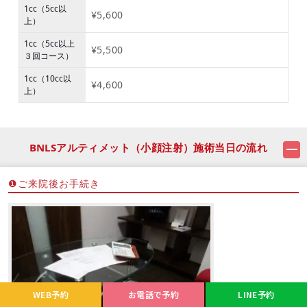
1cc（5cc以
¥5,600
上）
1cc（5cc以上
¥5,500
３回コース）
1cc（10cc以
¥4,600
上）
BNLSアルティメット（小顔注射）施術当日の流れ
❶ご来院後お手続き
WEB予約
お電話で予約
LINE予約