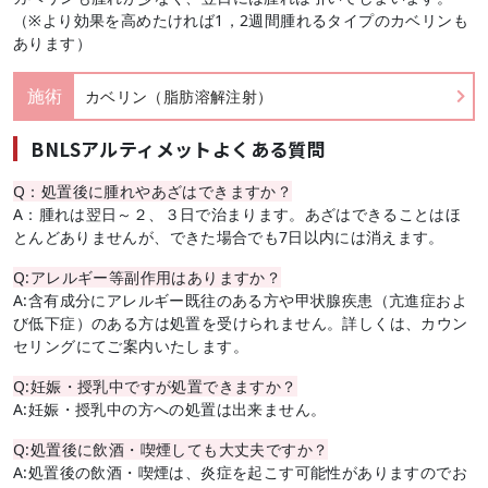
（※より効果を高めたければ1，2週間腫れるタイプのカベリンも
あります）
施術
カベリン（脂肪溶解注射）
BNLSアルティメットよくある質問
Q：処置後に腫れやあざはできますか？
A
：腫れは翌日～２、３日で治まります。あざはできることはほ
とんどありませんが、できた場合でも
7
日以内には消えます。
Q:アレルギー等副作用はありますか？
A:
含有成分にアレルギー既往のある方や甲状腺疾患（亢進症およ
び低下症）のある方は処置を受けられません。詳しくは、カウン
セリングにてご案内いたします。
Q:妊娠・授乳中ですが処置できますか？
A:
妊娠・授乳中の方への処置は出来ません。
Q:処置後に飲酒・喫煙しても大丈夫ですか？
A:
処置後の飲酒・喫煙は、炎症を起こす可能性がありますのでお