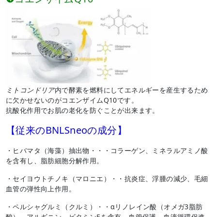
ミトコンドリア
内で酵素を燃料にしてエネルギーを産生するため
に欠かせないのがコエンザイムQ10です。
抗酸化作用でお肌の老化を防ぐことが出来ます。
【従来のBNLSneo
の成分】
・ヒバマタ（海藻）抽出物・・・コラーゲン、ミネラルアミノ酸
を含有し、脂肪細胞分解作用。
・セイヨウトチノキ（マロニエ）・・抗炎症、浮腫の減少、毛細
血管の弾性向上作用。
・ペルシャグルミ（クルミ）・・αリノレイン酸（オメガ
3
脂肪
酸）、アルギニン、ビタミン
E
を含有。血管保護、血液循環促進