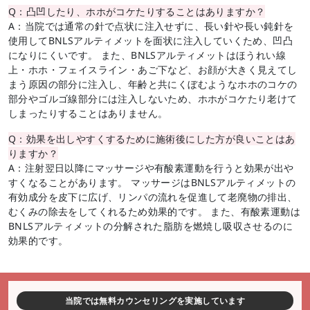
Q：凸凹したり、ホホがコケたりすることはありますか？
A：当院では通常の針で点状に注入せずに、長い針や長い鈍針を
使用してBNLSアルティメットを面状に注入していくため、凹凸
になりにくいです。 また、BNLSアルティメットはほうれい線
上・ホホ・フェイスライン・あご下など、お顔が大きく見えてし
まう原因の部分に注入し、年齢と共にくぼむようなホホのコケの
部分やゴルゴ線部分には注入しないため、ホホがコケたり老けて
しまったりすることはありません。
Q：効果を出しやすくするために施術後にした方が良いことはあ
りますか？
A：注射翌日以降にマッサージや有酸素運動を行うと効果が出や
すくなることがあります。 マッサージはBNLSアルティメットの
有効成分を皮下に広げ、リンパの流れを促進して老廃物の排出、
むくみの除去をしてくれるため効果的です。 また、有酸素運動は
BNLSアルティメットの分解された脂肪を燃焼し吸収させるのに
効果的です。
当院では無料カウンセリングを実施しています