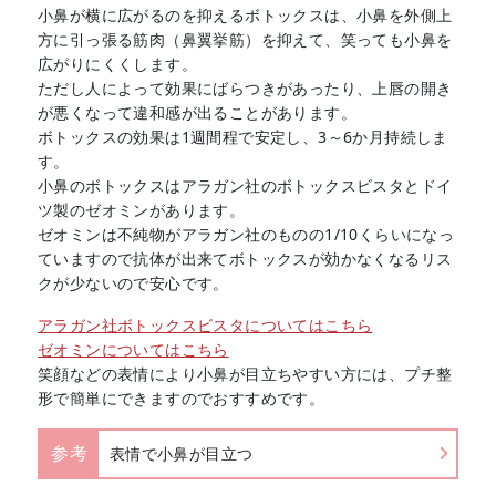
小鼻が横に広がるのを抑えるボトックスは、小鼻を外側上
方に引っ張る筋肉（鼻翼挙筋）を抑えて、笑っても小鼻を
広がりにくくします。
ただし人によって効果にばらつきがあったり、上唇の開き
が悪くなって違和感が出ることがあります。
ボトックスの効果は1週間程で安定し、3～6か月持続しま
す。
小鼻のボトックスはアラガン社のボトックスビスタとドイ
ツ製のゼオミンがあります。
ゼオミンは不純物がアラガン社のものの1/10くらいになっ
ていますので抗体が出来てボトックスが効かなくなるリス
クが少ないので安心です。
アラガン社ボトックスビスタについてはこちら
ゼオミンについてはこちら
笑顔などの表情により小鼻が目立ちやすい方には、プチ整
形で簡単にできますのでおすすめです。
参考
表情で小鼻が目立つ