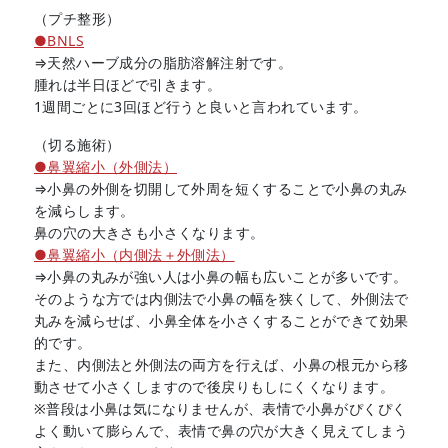
（プチ整形）
●BNLS
⇒天然ハーブ成分の脂肪溶解注射です。
腫れは半日ほどで引きます。
1週間ごとに3回ほど行うと良いと言われています。
（切る施術）
●鼻翼縮小（外側法）
⇒小鼻の外側を切開して外周を短くすることで小鼻の丸み
を減らします。
鼻の穴の大きさも小さくなります。
●鼻翼縮小（内側法＋外側法）
⇒小鼻の丸みが強い人は小鼻の幅も広いことが多いです。
そのような方では内側法で小鼻の幅を狭くして、外側法で
丸みを減らせば、小鼻全体を小さくすることができて効果
的です。
また、内側法と外側法の両方を行えば、小鼻の根元から移
動させて小さくしますので後戻りもしにくくなります。
※普段は小鼻は気になりませんが、表情で小鼻がぴくぴく
よく動いて膨らんで、表情で鼻の穴が大きく見えてしまう