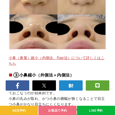
小鼻（鼻翼）縮小（内側法、flap法）について詳しくはこ
ちら
③小鼻縮小（外側法＋内側法）
小鼻の幅が広く、同時に小鼻の丸みが強く外に張り出して
いるタイプの方では、 上記の外側法と内側法を組み合わせ
ておこなうのが効果的です。
小鼻の丸みが取れ、かつ小鼻の横幅が狭くなることで目立
つ小鼻がかなり目立ちにくくなります。
また、効果が出やすくなるだけでなく、外側と内側の小鼻
WEB予約
お電話で予約
LINE予約