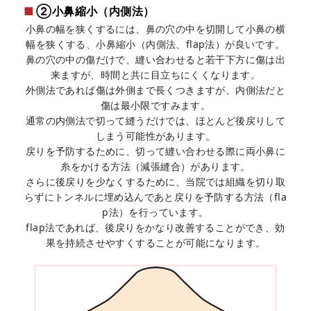
②小鼻縮小（内側法）
小鼻の幅を狭くするには、鼻の穴の中を切開して小鼻の横
幅を狭くする、小鼻縮小（内側法、flap法）が良いです。
鼻の穴の中の傷だけで、縫い合わせると若干下方に傷は出
来ますが、時間と共に目立ちにくくなります。
外側法であれば傷は外側まで長くつきますが、内側法だと
傷は最小限ですみます。
通常の内側法で切って縫うだけでは、ほとんど後戻りして
しまう可能性があります。
戻りを予防するために、切って縫い合わせる際に両小鼻に
糸をかける方法（減張縫合）があります。
さらに後戻りを少なくするために、当院では組織を切り取
らずにトンネルに埋め込んであと戻りを予防する方法（fla
p法）を行っています。
flap法であれば、後戻りをかなり改善することができ、効
果を持続させやすくすることが可能になります。