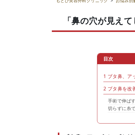
もとび美容外科クリニック
>
お悩み別
「鼻の穴が見えて
目次
1
ブタ鼻、ア
2
ブタ鼻を改
手術で伸ば
切らずに糸