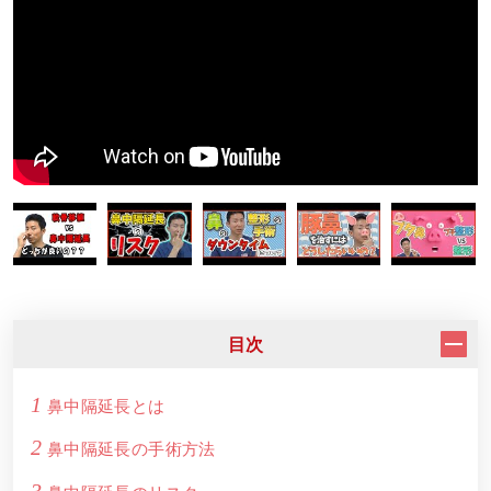
目次
1
鼻中隔延長とは
2
鼻中隔延長の手術方法
3