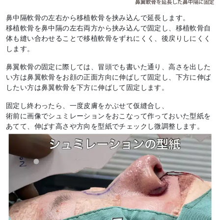
鼻中隔軟骨の左右から移植軟骨を挟み込んで延長します。
移植軟骨を鼻中隔の左右両方から挟み込んで固定し、移植軟骨自
体も縫い合わせることで移植軟骨をずれにくく、後戻りしにくく
します。
鼻翼軟骨の固定に際しては、冒頭でも書いた通り、高さを出した
い方は鼻翼軟骨をお顔の正面方向に伸ばして固定し、下方に伸ば
したい方は鼻翼軟骨を下方に伸ばして固定します。
固定し終わったら、一度皮膚をかぶせて仮縫合し、
術前に画像でシュミレーションをおこなって作っておいた型紙を
あてて、伸ばす高さや方向を型紙でチェックし微調整します。