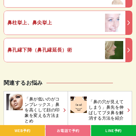
鼻柱挙上、鼻尖挙上
鼻孔縁下降（鼻孔縁延長）術
関連するお悩み
「鼻が低いのがコ
「鼻の穴が見えて
ンプレックス」鼻
しまう」鼻先を伸
を高くして顔の印
ばしてブタ鼻を解
象を変える方法ま
消する方法を紹介
とめ
WEB予約
お電話で予約
LINE予約