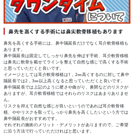
鼻先を高くする手術には鼻尖軟骨移植もあります
鼻先を高くする手術には、鼻中隔延長だけでなく耳介軟骨移植も
あります。
鼻中隔延長は固定してしっかり鼻先を伸ばす手術、耳介軟骨移植
は鼻先に軟骨を載せてラインを整えて自然な感じで高くする手術
と思っていただくと良いです。
イメージとしては耳介軟骨移植は1，2㎜高くするのに対して鼻中
隔延長では2，3㎜以上高くなると思っていただくと良いです。
鼻中隔延長では上記のように硬さや曲がり、鼻閉などのリスクが
ありますが、耳介軟骨移植ではそれらのリスクはあまりありませ
ん。
リスクを抑えて自然な感じが良いというのであれば耳介軟骨移
植、ややリスクを取ってしっかり鼻先を高くしたいという方では
鼻中隔延長がおすすめです。
それぞれの施術のメリット・デメリットがありますので、ご希望
に沿う方法で行っていただければと思います。