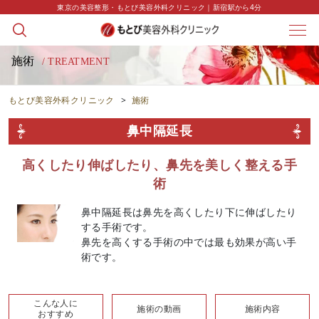
東京の美容整形・もとび美容外科クリニック｜新宿駅から4分
施術
/ TREATMENT
もとび美容外科クリニック
>
施術
鼻中隔延長
高くしたり伸ばしたり、鼻先を美しく整える手
術
鼻中隔延長は鼻先を高くしたり下に伸ばしたり
する手術です。
鼻先を高くする手術の中では最も効果が高い手
術です。
こんな人に
施術の動画
施術内容
おすすめ