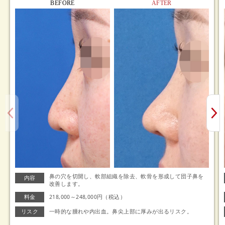
BEFORE
AFTER
鼻の穴を切開し、軟部組織を除去、軟骨を形成して団子鼻を
内容
改善します。
料金
218,000～248,000円（税込）
リスク
一時的な腫れや内出血。鼻尖上部に厚みが出るリスク。