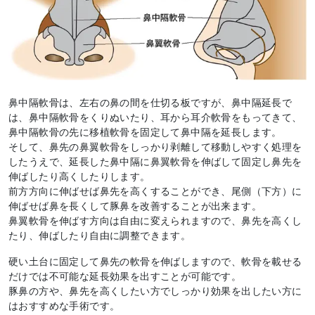
鼻中隔軟骨は、左右の鼻の間を仕切る板ですが、鼻中隔延長で
は、鼻中隔軟骨をくりぬいたり、耳から耳介軟骨をもってきて、
鼻中隔軟骨の先に移植軟骨を固定して鼻中隔を延長します。
そして、鼻先の鼻翼軟骨をしっかり剥離して移動しやすく処理を
したうえで、延長した鼻中隔に鼻翼軟骨を伸ばして固定し鼻先を
伸ばしたり高くしたりします。
前方方向に伸ばせば鼻先を高くすることができ、尾側（下方）に
伸ばせば鼻を長くして豚鼻を改善することが出来ます。
鼻翼軟骨を伸ばす方向は自由に変えられますので、鼻先を高くし
たり、伸ばしたり自由に調整できます。
硬い土台に固定して鼻先の軟骨を伸ばしますので、軟骨を載せる
だけでは不可能な延長効果を出すことが可能です。
豚鼻の方や、鼻先を高くしたい方でしっかり効果を出したい方に
はおすすめな手術です。