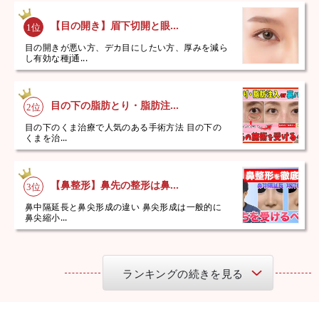
【目の開き】眉下切開と眼...
目の開きが悪い方、デカ目にしたい方、厚みを減ら
し有効な種j通...
目の下の脂肪とり・脂肪注...
目の下のくま治療で人気のある手術方法 目の下の
くまを治...
【鼻整形】鼻先の整形は鼻...
鼻中隔延長と鼻尖形成の違い 鼻尖形成は一般的に
鼻尖縮小...
ランキングの続きを見る