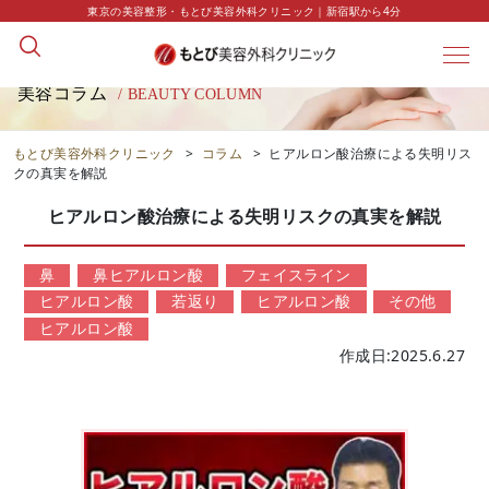
東京の美容整形・もとび美容外科クリニック｜新宿駅から4分
美容コラム
/ BEAUTY COLUMN
もとび美容外科クリニック
>
コラム
>
ヒアルロン酸治療による失明リス
クの真実を解説
ヒアルロン酸治療による失明リスクの真実を解説
鼻
鼻ヒアルロン酸
フェイスライン
ヒアルロン酸
若返り
ヒアルロン酸
その他
ヒアルロン酸
作成日:2025.6.27