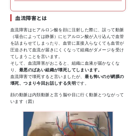
血流障害とは
血流障害はヒアルロン酸を顔に注射した際に、誤って動脈
（場合によっては静脈）にヒアルロン酸が入り込んで血管
を詰まらせてしまったり、血管に直接入らなくても血管が
圧迫されて血流が届きにくくなって組織がダメージを受け
てしまうことを言います。
そして、血流障害がおこると、組織に血液が届かなくな
り、
最悪のばあい組織が壊死してしまいます。
血流障害で壊死すると言いましたが、
最も怖いのが網膜の
壊死、つまり今回お話しする失明
です。
顔の動脈は内頚動脈と言う脳や目に行く動脈とつながって
います（図）