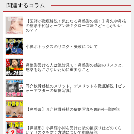
関連するコラム
【医師が徹底解説！気になる鼻整形の傷！】鼻先や鼻根
の整形手術はオープン法？クローズ法？どっちがいい
の？？
小鼻ボトックスのリスク・失敗について
鼻整形受ける人は絶対見て！鼻整形の感染のリスクと、
感染を起こさないために重要なこと
耳介軟骨移植のメリット、デメリットを徹底解説【ビフ
ォーアフターの症例写真】
【鼻整形】耳介軟骨移植の症例写真を9症例一挙解説
【鼻整形】小鼻縮小術を受けた後の後戻りはどのくら
い？リスクを防ぐ方法について徹底解説