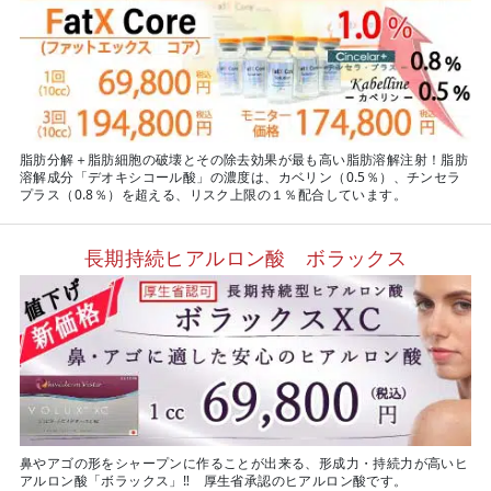
脂肪分解＋脂肪細胞の破壊とその除去効果が最も高い脂肪溶解注射！脂肪
溶解成分「デオキシコール酸」の濃度は、カベリン（0.5％）、チンセラ
プラス（0.8％）を超える、リスク上限の１％配合しています。
長期持続ヒアルロン酸 ボラックス
鼻やアゴの形をシャープンに作ることが出来る、形成力・持続力が高いヒ
アルロン酸「ボラックス」‼ 厚生省承認のヒアルロン酸です。