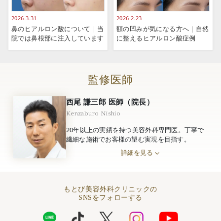
2026.3.31
2026.2.23
鼻のヒアルロン酸について｜当
額の凹みが気になる方へ｜自然
院では鼻根部に注入しています
に整えるヒアルロン酸症例
監修医師
西尾 謙三郎 医師（院長）
Kenzaburo Nishio
20年以上の実績を持つ美容外科専門医。丁寧で
繊細な施術でお客様の望む実現を目指す。
詳細を見る
もとび美容外科クリニックの
SNSをフォローする