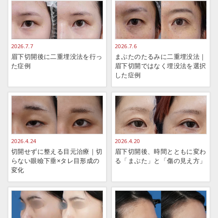
2026.7.7
2026.7.6
眉下切開後に二重埋没法を行っ
まぶたのたるみに二重埋没法｜
た症例
眉下切開ではなく埋没法を選択
した症例
2026.4.24
2026.4.20
切開せずに整える目元治療｜切
眉下切開後、時間とともに変わ
らない眼瞼下垂×タレ目形成の
る「まぶた」と「傷の見え方」
変化