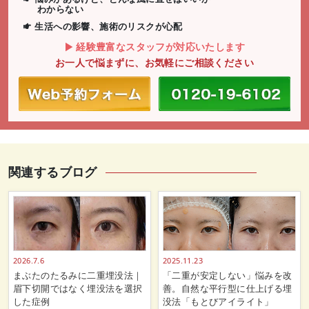
わからない
生活への影響、施術のリスクが心配
経験豊富なスタッフが対応いたします
お一人で悩まずに、お気軽にご相談ください
関連するブログ
2026.7.6
2025.11.23
まぶたのたるみに二重埋没法｜
「二重が安定しない」悩みを改
眉下切開ではなく埋没法を選択
善。自然な平行型に仕上げる埋
した症例
没法「もとびアイライト」