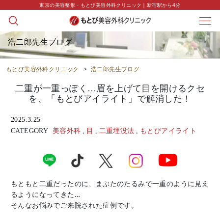
東京の美容整形・もとび美容外科クリニック｜新宿駅から4分
浩二郎先生ブログ
もとび美容外科クリニック
>
浩二郎先生ブログ
二重が一重っぽく…眉を上げて目を開けるクセ
を、「もとびアイライト」で解消した！
2025.3.25
CATEGORY
美容外科
,
目
,
二重埋没法
,
もとびアイライト
もともと二重だったのに、まぶたのたるみで一重のように見え
るようになってきた…
そんなお悩みでご来院された症例です。