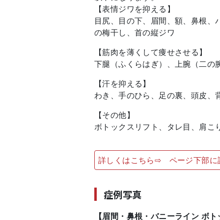
【表情ジワを抑える】
目尻、目の下、眉間、額、鼻根、
の梅干し、首の縦ジワ
【筋肉を薄くして痩せさせる】
下腿（ふくらはぎ）、上腕（二の
【汗を抑える】
わき、手のひら、足の裏、頭皮、
【その他】
ボトックスリフト、タレ目、肩こ
詳しくはこちら⇨ ページ下部に
症例写真
【眉間・鼻根・バニーライン ボト