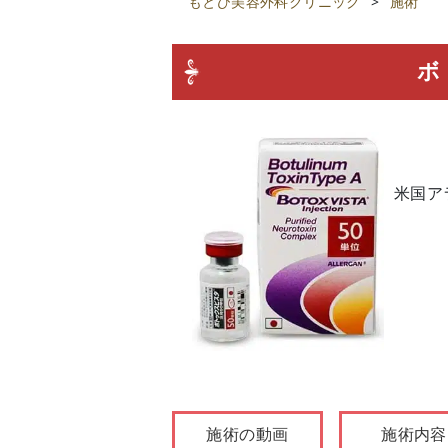
もとび美容外科クリニック
>
施術
ボ
米国ア
施術の動画
施術内容