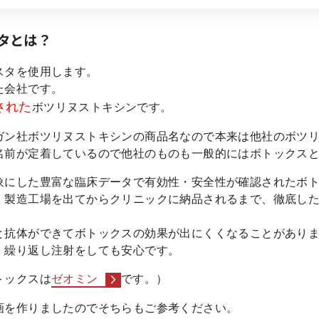
タとは？
スタを使用します。
た会社です。
された
ボツリヌストキシンです。
ガン社ボツリヌストキシンの商品名なので本来は他社のボツ
名前が定着しているので他社のものも一般的にはボトックス
象にした豊富な臨床データで有効性・安全性が確認されたボ
、製造工場を出てからクリニックに納品されるまで、徹底し
と抗体ができてボトックスの効果が出にくくなることがあり
、繰り返し注射をしても安心です。
トックスは
ゼオミン
でです。）
画を作りましたのでそちらもご参考ください。