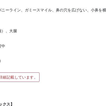
バニーライン、ガミースマイル、鼻の穴を広げない、小鼻を
腕）、大腿
背中
り
詳細記載しています。
ックス】