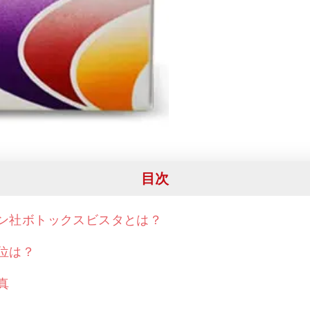
目次
ン社ボトックスビスタとは？
位は？
真