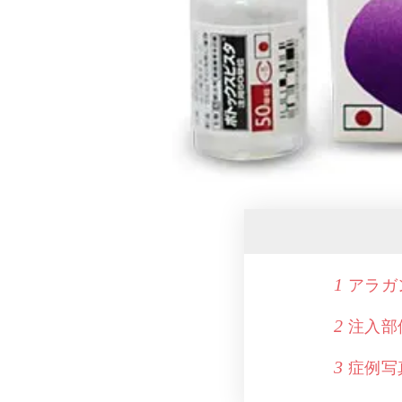
アラガ
1
注入部
2
症例写
3