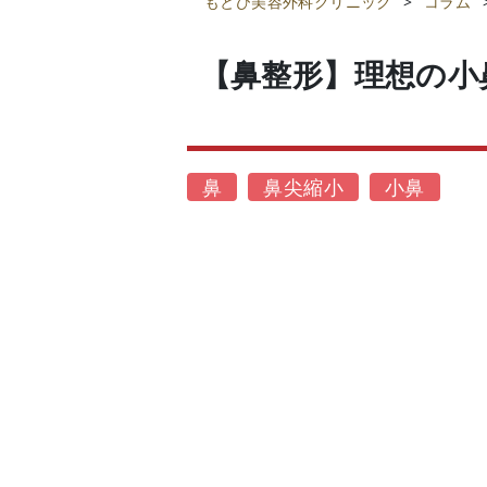
もとび美容外科クリニック
>
コラム
【鼻整形】理想の小
鼻
鼻尖縮小
小鼻