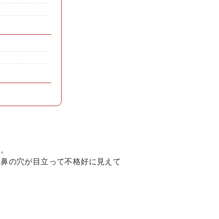
す。
な鼻の穴が目立って不格好に見えて