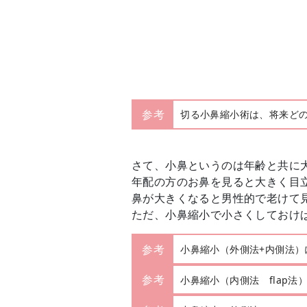
参考
切る小鼻縮小術は、将来ど
さて、小鼻というのは年齢と共に
年配の方のお鼻を見ると大きく目
鼻が大きくなると男性的で老けて
ただ、小鼻縮小で小さくしておけ
参考
小鼻縮小（外側法+内側法）
参考
小鼻縮小（内側法 flap法