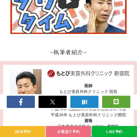
Play
~執筆者紹介~
医師
もとび美容外科クリニック 院長
西尾 謙三郎
経歴
平成14年 札幌医科大学医学部医学科 卒業
平成26年 もとび美容外科クリニック開院
資格
日本美容外科学会（JSAS）専門医
WEB予約
お電話で予約
LINE予約
アラガンボトックスビスタ 認定医