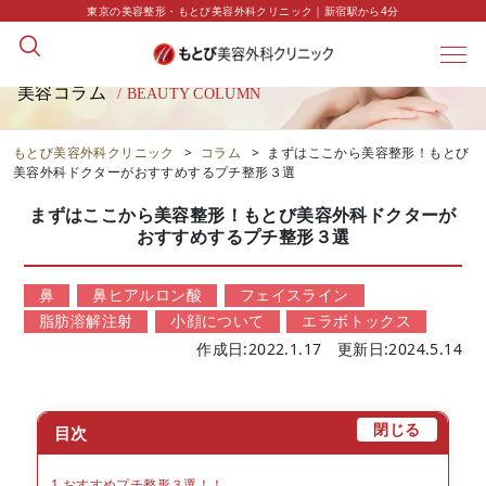
東京の美容整形・もとび美容外科クリニック｜新宿駅から4分
美容コラム
/ BEAUTY COLUMN
もとび美容外科クリニック
>
コラム
>
まずはここから美容整形！もとび
美容外科ドクターがおすすめするプチ整形３選
まずはここから美容整形！もとび美容外科ドクターが
おすすめするプチ整形３選
鼻
鼻ヒアルロン酸
フェイスライン
脂肪溶解注射
小顔について
エラボトックス
作成日:2022.1.17 更新日:2024.5.14
[
]
閉じる
目次
1
おすすめプチ整形３選！！