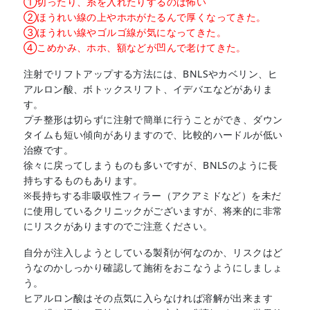
①切ったり、糸を入れたりするのは怖い
②ほうれい線の上やホホがたるんで厚くなってきた。
③ほうれい線やゴルゴ線が気になってきた。
④こめかみ、ホホ、額などが凹んで老けてきた。
注射でリフトアップする方法には、BNLSやカベリン、ヒ
アルロン酸、ボトックスリフト、イデバエなどがありま
す。
プチ整形は切らずに注射で簡単に行うことができ、ダウン
タイムも短い傾向がありますので、比較的ハードルが低い
治療です。
徐々に戻ってしまうものも多いですが、BNLSのように長
持ちするものもあります。
※長持ちする非吸収性フィラー（アクアミドなど）を未だ
に使用しているクリニックがございますが、将来的に非常
にリスクがありますのでご注意ください。
自分が注入しようとしている製剤が何なのか、リスクはど
うなのかしっかり確認して施術をおこなうようにしましょ
う。
ヒアルロン酸はその点気に入らなければ溶解が出来ます