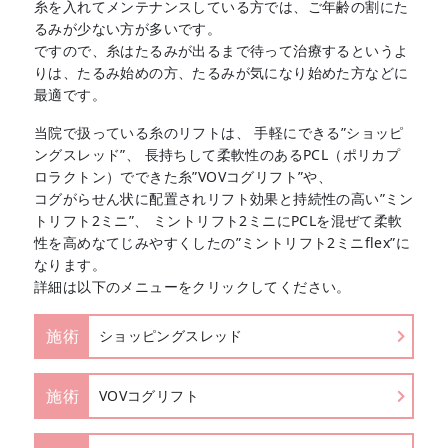
糸を入れてメンテナンスしている方では、ご年齢の割にた
るみが少ない方が多いです。
ですので、糸はたるみが出るまで待って治療するというよ
りは、たるみ始めの方、たるみが気になり始めた方などに
最適です。
当院で扱っている糸のリフトは、 手軽にできる”ショッピ
ングスレッド”、 長持ちして柔軟性のあるPCL（ポリカプ
ロラクトン）でできた糸”VOVコグリフト”や、
コグがらせん状に配置されリフト効果と持続性の高い”ミン
トリフト2ミニ”、 ミントリフト2ミニにPCLを混ぜて柔軟
性を高めなてじみやすくしたの”ミントリフト2ミニflex”に
なります。
詳細は以下のメニューをクリックしてください。
施術
ショッピングスレッド
施術
VOVコグリフト