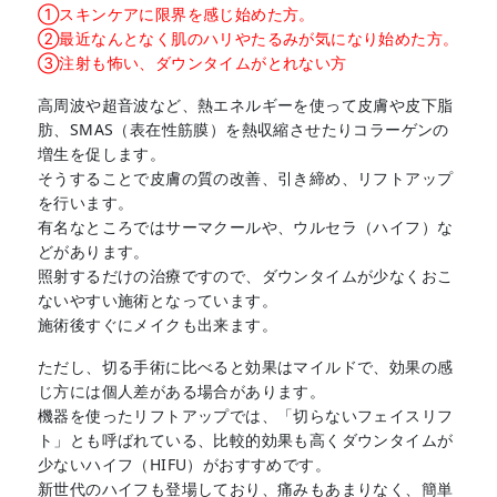
①スキンケアに限界を感じ始めた方。
②最近なんとなく肌のハリやたるみが気になり始めた方。
③注射も怖い、ダウンタイムがとれない方
高周波や超音波など、熱エネルギーを使って皮膚や皮下脂
肪、SMAS（表在性筋膜）を熱収縮させたりコラーゲンの
増生を促します。
そうすることで皮膚の質の改善、引き締め、リフトアップ
を行います。
有名なところではサーマクールや、ウルセラ（ハイフ）な
どがあります。
照射するだけの治療ですので、ダウンタイムが少なくおこ
ないやすい施術となっています。
施術後すぐにメイクも出来ます。
ただし、切る手術に比べると効果はマイルドで、効果の感
じ方には個人差がある場合があります。
機器を使ったリフトアップでは、「切らないフェイスリフ
ト」とも呼ばれている、比較的効果も高くダウンタイムが
少ないハイフ（HIFU）がおすすめです。
新世代のハイフも登場しており、痛みもあまりなく、簡単