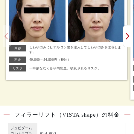
しわや凹みにヒアルロン酸を注入してしわや凹みを改善しま
内容
す。
料金
49,800～54,800円（税込）
リスク
一時的なむくみや内出血。吸収されるリスク。
フィラーリフト（VISTA shape）の料金
ジュビダーム
¥54,800
ウルトラプラ