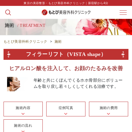
東京の美容整形・もとび美容外科クリニック｜新宿駅から4分
施術
/ TREATMENT
もとび美容外科クリニック
>
施術
フィラーリフト（VISTA shape）
ヒアルロン酸を注入して、お顔のたるみを改善
年齢と共にくぼんでくるホホ骨部分にボリュー
ムを取り戻し若々しくしてくれる治療です。
施術内容
症例写真
施術の費用
施術の流れ