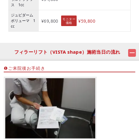
ス 1cc
ジュビダーム
モニター
ボリューマ 1
¥69,800
¥59,800
価格
cc
フィラーリフト（VISTA shape）施術当日の流れ
❶ご来院後お手続き