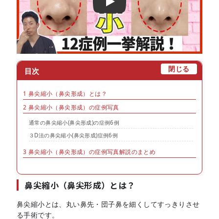
Play
[
]
閉じる
目次
1
鼻尖縮小（鼻尖形成）とは？
2
鼻尖縮小（鼻尖形成）の症例写真
通常の鼻尖縮小(鼻尖形成)の症例6例
３D法の鼻尖縮小(鼻尖形成)症例6例
3
鼻尖縮小（鼻尖形成）の症例写真解説のまとめ
鼻尖縮小（鼻尖形成）とは？
鼻尖縮小とは、丸い鼻先・団子鼻を細くしてすっきりさせ
る手術です。