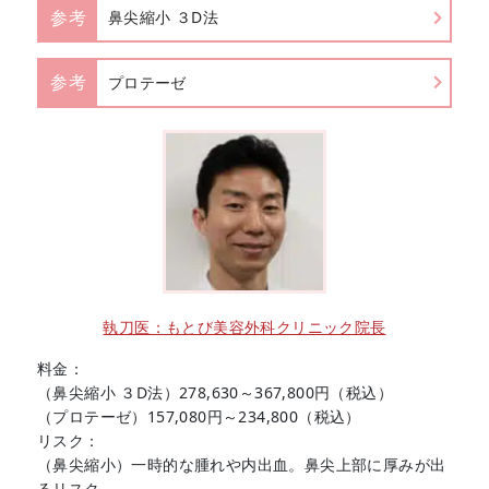
参考
鼻尖縮小 ３D法
参考
プロテーゼ
執刀医：もとび美容外科クリニック院長
料金：
（鼻尖縮小 ３D法）278,630～367,800円（税込）
（プロテーゼ）157,080円～234,800（税込）
リスク：
（鼻尖縮小）一時的な腫れや内出血。鼻尖上部に厚みが出
るリスク。