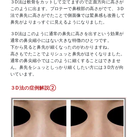
３D法は軟骨をカットして立てますので正面方向に高さが
このように出ます。プロテーで鼻根部の高さがでて、３D
法で鼻先に高さがでたことで側面像では鷲鼻感も改善して
鼻先がよりまっすぐに見えるようになりました。
３D法はこのように通常の鼻先に高さを出すという効果が
通常の鼻尖縮小にはない大きな特徴のひとつです。
下から見ると鼻先が細くなったのがわかりますね。
高さもでたことでよりシュッと鼻先がほそくなりました。
通常の鼻尖縮小ではこのように細くすることはできませ
ん。鼻先をシュッとしっかり細くしたい方には３D方が向
いています。
３D法の症例解説②