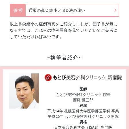
参考
通常の鼻尖縮小と３D法の違い
以上鼻尖縮小の症例写真をご紹介しましが、団子鼻が気に
なる方では、これらの症例写真を見ていただいてご参考に
していただければ幸いです。
~執筆者紹介~
医師
もとび美容外科クリニック 院長
西尾 謙三郎
経歴
平成14年 札幌医科大学医学部医学科 卒業
平成26年 もとび美容外科クリニック開院
資格
日本美容外科学会（JSAS）専門医