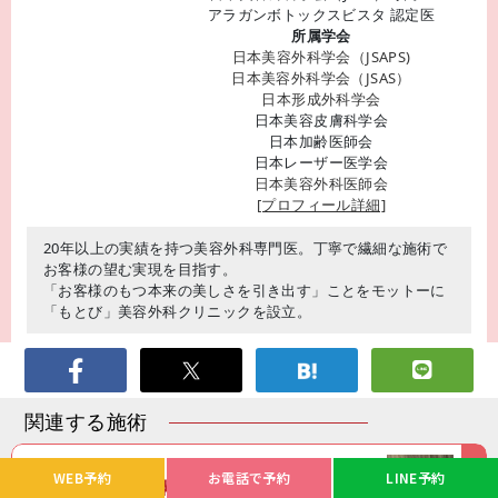
アラガンボトックスビスタ 認定医
所属学会
日本美容外科学会（JSAPS)
日本美容外科学会（JSAS）
日本形成外科学会
日本美容皮膚科学会
日本加齢医師会
日本レーザー医学会
日本美容外科医師会
[プロフィール詳細]
20年以上の実績を持つ美容外科専門医。丁寧で繊細な施術で
お客様の望む実現を目指す。
「お客様のもつ本来の美しさを引き出す」ことをモットーに
「もとび」美容外科クリニックを設立。
関連する施術
WEB予約
お電話で予約
LINE予約
鼻尖縮小（団子鼻の整形）