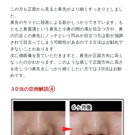
この方も正面から見ると鼻先がより細くすっきりとしまし
た。
鼻先のサイドに段差による影がしっかりできています。も
ともと鼻翼溝という鼻先と小鼻の間の溝が目立つ方や、鼻
の穴近くの鼻先にノッチという凹みが目立つ方は影が強調
されて目立ってしまう可能性があるので３Ｄ法はお勧めで
きないことがあります。
次に側面像を見ていただきますと、鼻先が正面方向に高く
なったのがわかります。このような感じで正面方向に高さ
を出しつつ鼻先をしっかり細くしたい方では３D法はお勧
めです。
３D法の症例解説④