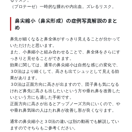
（プロテーゼ）一時的な腫れや内出血。ズレるリスク。
鼻尖縮小（鼻尖形成）の症例写真解説のまと
め
鼻先が細くなると鼻全体がすっきり見えることが分かって
いただけたと思います。
また、小鼻縮小と組み合わせることで、鼻全体をさらにす
っきりと見せることができます。
効果に関しては、通常の鼻尖縮小は自然な感じの変化で、
３D法はより細くして、高さも出てシュッとして見える効
果があります。
３D法は正面方向に高さが出ますので、団子鼻も気になる
けれど鼻先に高さも出したいという方や垂れ鼻を改善した
いという方にも適した手術です。
正面方向に高さが出るとアップノーズ方向にいくので、や
や垂れ鼻気味の人はたれ鼻が改善し形が良くなります。
通常の鼻尖縮小と３D法の違いは別の動画でも解説してい
ますのでそちらもご参考ください。