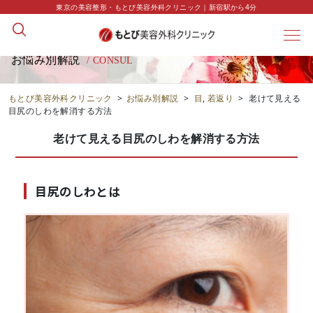
東京の美容整形・もとび美容外科クリニック｜新宿駅から4分
お悩み別解説
/ CONSUL
もとび美容外科クリニック
>
お悩み別解説
>
目
,
若返り
>
老けて見える
目尻のしわを解消する方法
老けて見える目尻のしわを解消する方法
目尻のしわとは