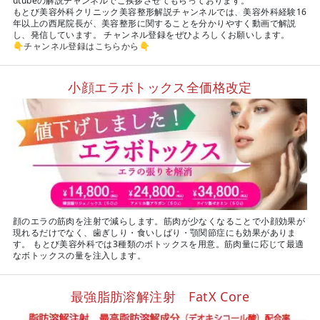
utubeの解説チャンネルでご挨拶させてもらっております。
もとび美容外科クリニック美容整形解説チャンネルでは、美容外科経験16
年以上の西尾院長が、美容整形に関することを分かりやすく動画で解説
し、発信しています。 チャンネル登録をぜひよろしくお願いします。
👇
チャンネル登録はこちらから
👇
小顔エラボトックス全価格改定
顔のエラの筋肉を注射で減らします。筋肉が少なくなることで小顔効果が
現れるだけでなく、歯ぎしり・食いしばり・顎関節症にも効果がありま
す。 もとび美容外科では3種類のボトックスを用意。筋肉量に応じて最適
なボトックスの量を注入します。
最強脂肪溶解注射 FatX Core