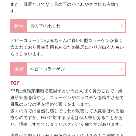
また、目尻だけでなく目の下の小じわやクマにも有効で
す。
参照
目の下の小じわ
ベビーコラーゲンは赤ちゃんに多いⅢ型コラーゲンが多く
含まれており再生作用もあるため目尻にハリが出る方もい
らっしゃいます。
施術
ベビーコラーゲン
FGF
FGFは線維芽細胞増殖因子というたんぱく質のことで、線
維芽細胞を増やし、コラーゲンやエラスチンを増生させて
目尻のシワの溝を埋めて張りを出します。
多くの方では自然な感じでしわが改善して大変喜ばれる治
療なのですが、FGFに対する反応は個人差があることがあ
り、増殖しすぎてしまうリスクがごく稀ですがあります。
通常は問題ありませんがそのあたりのリスクをご理解の上