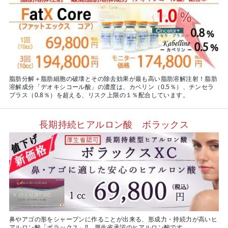
脂肪分解＋脂肪細胞の破壊とその除去効果が最も高い脂肪溶解注射！脂肪
溶解成分「デオキシコール酸」の濃度は、カベリン（0.5％）、チンセラ
プラス（0.8％）を超える、リスク上限の１％配合しています。
長期持続ヒアルロン酸 ボラックス
鼻やアゴの形をシャープンに作ることが出来る、形成力・持続力が高いヒ
アルロン酸「ボラックス」‼ 厚生省承認のヒアルロン酸です。