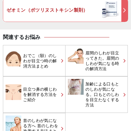
ゼオミン（ボツリヌストキシン製剤）
関連するお悩み
眉間のしわが目立
おでこ（額）のし
ってきた。眉間の
わが目立つ時の解
しわが気になる時
消方法まとめ
の解消方法
加齢による口もと
目立つ鼻の横じわ
のしわが気にな
を解消する方法を
る。口もとのしわ
ご紹介
を目立たなくする
方法
首のしわが気にな
る方へ 首のしわを