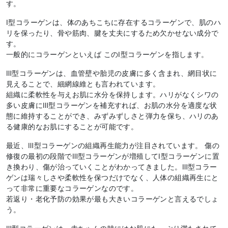
す。
Ⅰ型コラーゲンは、体のあちこちに存在するコラーゲンで、肌のハ
リを保ったり、骨や筋肉、腱を丈夫にするため欠かせない成分で
す。
一般的にコラーゲンといえば このⅠ型コラーゲンを指します。
Ⅲ型コラーゲンは、血管壁や胎児の皮膚に多く含まれ、網目状に
見えることで、細網線維とも言われています。
組織に柔軟性を与えお肌に水分を保持します。ハリがなくシワの
多い皮膚にⅢ型コラーゲンを補充すれば、お肌の水分を適度な状
態に維持することができ、みずみずしさと弾力を保ち、ハリのあ
る健康的なお肌にすることが可能です。
最近、Ⅲ型コラーゲンの組織再生能力が注目されています。 傷の
修復の最初の段階でⅢ型コラーゲンが増殖してⅠ型コラーゲンに置
き換わり、傷が治っていくことがわかってきました。Ⅲ型コラー
ゲンは瑞々しさや柔軟性を保つだけでなく、人体の組織再生にと
って非常に重要なコラーゲンなのです。
若返り・老化予防の効果が最も大きいコラーゲンと言えるでしょ
う。