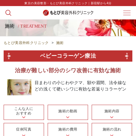
東京の美容整形・もとび美容外科クリニック｜新宿駅から4分
施術
/ TREATMENT
もとび美容外科クリニック
>
施術
ベビーコラーゲン療法
治療が難しい部分のシワ改善に有効な施術
目まわりの小じわやクマ、額や眉間、法令線な
どの浅くて硬いシワに有効な若返りコラーゲン
こんな人に
施術の動画
施術内容
おすすめ
症例写真
施術の費用
施術の流れ