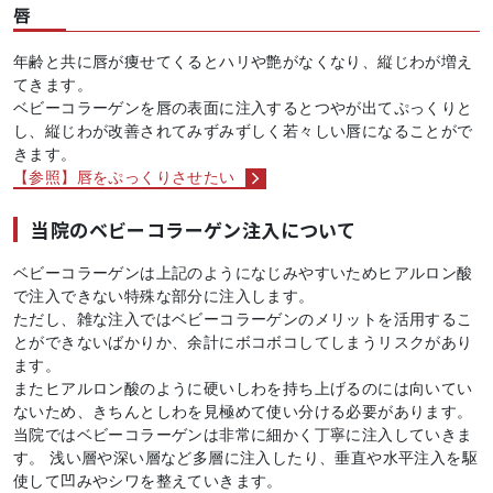
唇
年齢と共に唇が痩せてくるとハリや艶がなくなり、縦じわが増え
てきます。
ベビーコラーゲンを唇の表面に注入するとつやが出てぷっくりと
し、縦じわが改善されてみずみずしく若々しい唇になることがで
きます。
【参照】唇をぷっくりさせたい
当院のベビーコラーゲン注入について
ベビーコラーゲンは上記のようになじみやすいためヒアルロン酸
で注入できない特殊な部分に注入します。
ただし、雑な注入ではベビーコラーゲンのメリットを活用するこ
とができないばかりか、余計にボコボコしてしまうリスクがあり
ます。
またヒアルロン酸のように硬いしわを持ち上げるのには向いてい
ないため、きちんとしわを見極めて使い分ける必要があります。
当院ではベビーコラーゲンは非常に細かく丁寧に注入していきま
す。 浅い層や深い層など多層に注入したり、垂直や水平注入を駆
使して凹みやシワを整えていきます。