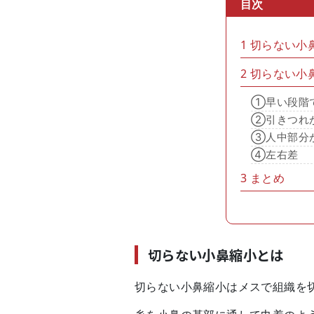
目次
1
切らない小
2
切らない小
①早い段階
②引きつれ
③人中部分
④左右差
3
まとめ
切らない小鼻縮小とは
切らない小鼻縮小はメスで組織を