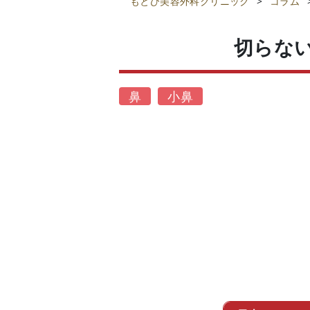
もとび美容外科クリニック
>
コラム
切らな
鼻
小鼻