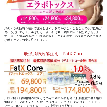
顔のエラの筋肉を注射で減らします。筋肉が少なくなることで小顔効果が
現れるだけでなく、歯ぎしり・食いしばり・顎関節症にも効果がありま
す。 もとび美容外科では3種類のボトックスを用意。筋肉量に応じて最適
なボトックスの量を注入します。
最強脂肪溶解注射 FatX Core
脂肪分解＋脂肪細胞の破壊とその除去効果が最も高い脂肪溶解注射！脂肪
溶解成分「デオキシコール酸」の濃度は、カベリン（0.5％）、チンセラ
プラス（0.8％）を超える、リスク上限の１％配合しています。