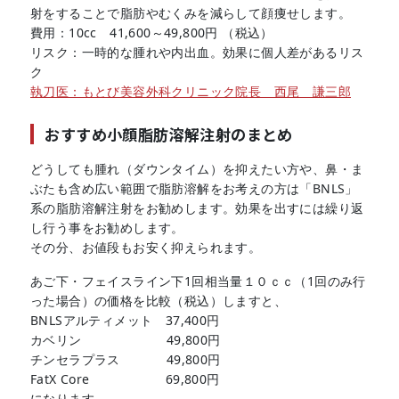
射をすることで脂肪やむくみを減らして顔痩せします。
費用：10cc 41,600～49,800円 （税込）
リスク：一時的な腫れや内出血。効果に個人差があるリス
ク
執刀医：もとび美容外科クリニック院長 西尾 謙三郎
おすすめ小顔脂肪溶解注射のまとめ
どうしても腫れ（ダウンタイム）を抑えたい方や、鼻・ま
ぶたも含め広い範囲で脂肪溶解をお考えの方は「BNLS」
系の脂肪溶解注射をお勧めします。効果を出すには繰り返
し行う事をお勧めします。
その分、お値段もお安く抑えられます。
あご下・フェイスライン下1回相当量１０ｃｃ（1回のみ行
った場合）の価格を比較（税込）しますと、
BNLSアルティメット 37,400円
カベリン 49,800円
チンセラプラス 49,800円
FatX Core 69,800円
になります。