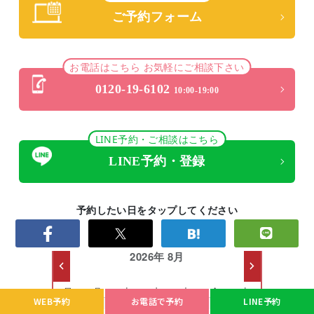
ご予約フォーム
お電話はこちら お気軽にご相談下さい
0120-19-6102
10:00-19:00
LINE予約・ご相談はこちら
LINE予約・登録
予約したい日をタップしてください
もとび営業日カレンダー
2026年 8月
日
月
火
水
木
金
土
WEB予約
お電話で予約
LINE予約
26
27
28
29
30
31
1