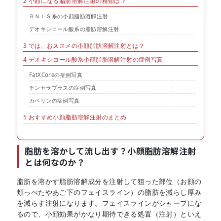
2
小顔になる脂肪溶解注射の種類は？
ＢＮＬＳ系の小顔脂肪溶解注射
デオキシコール酸系の脂肪溶解注射
3
では、おススメの小顔脂肪溶解注射とは？
4
デオキシコール酸系小顔脂肪溶解注射の症例写真
FatXCoreの症例写真
チンセラプラスの症例写真
カベリンの症例写真
5
おすすめ小顔脂肪溶解注射のまとめ
脂肪を溶かして流し出す？小顔脂肪溶解注射
とは何なのか？
脂肪を溶かす脂肪溶解成分を注射して狙った部位（お顔の
頬っぺたやあご下のフェイスライン）の脂肪を減らし厚み
を減らす注射になります。フェイスラインがシャープにな
るので、小顔効果がかなり期待できる処置（注射）といえ