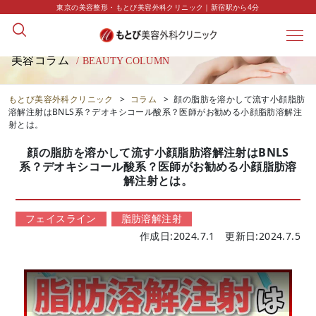
東京の美容整形・もとび美容外科クリニック｜新宿駅から4分
美容コラム
/ BEAUTY COLUMN
もとび美容外科クリニック
>
コラム
>
顔の脂肪を溶かして流す小顔脂肪
溶解注射はBNLS系？デオキシコール酸系？医師がお勧める小顔脂肪溶解注
射とは。
顔の脂肪を溶かして流す小顔脂肪溶解注射はBNLS
系？デオキシコール酸系？医師がお勧める小顔脂肪溶
解注射とは。
フェイスライン
脂肪溶解注射
作成日:2024.7.1 更新日:2024.7.5