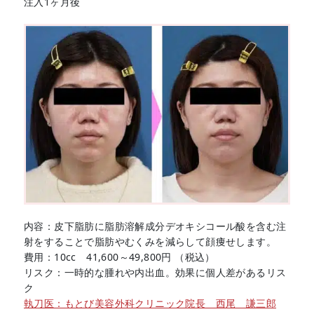
注入1ヶ月後
内容：皮下脂肪に脂肪溶解成分デオキシコール酸を含む注
射をすることで脂肪やむくみを減らして顔痩せします。
費用：10cc 41,600～49,800円 （税込）
リスク：一時的な腫れや内出血。効果に個人差があるリス
ク
執刀医：もとび美容外科クリニック院長 西尾 謙三郎