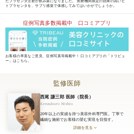
たプラセンタ注射が飲み薬になりました。 医療機関限定の効果の高いヒ
トプラセンタを、サプリ感覚で体感してみてはいかがでしょうか。
症例写真多数掲載中 口コミアプリ
お客様の率直なご意見、症例写真等掲載中！ 口コミアプリの「トリビュ
ー」はこちら。
監修医師
西尾 謙三郎 医師（院長）
Kenzaburo Nishio
20年以上の実績を持つ美容外科専門医。丁寧で
繊細な施術でお客様の望む実現を目指す。
詳細を見る