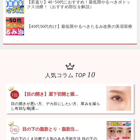
【若返り】40･50代におすすめ！最低限やるべきボトッ
クス治療！（おすすめ部位を解説）
【40代50代向け】最低限やるべきたるみ改善の美容医療
10
人気コラム
TOP
【目の開き】眉下切開と眼...
目の開きが悪い方、デカ目にしたい方、厚みを減ら
し有効な種j通...
目の下の脂肪とり・脂肪注...
目の下のくま治療で人気のある手術方法 目の下の