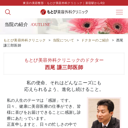
東京の美容整形・もとび美容外科クリニック｜新宿駅から4分
当院の紹介
/OUTLINE
もとび美容外科クリニック
>
当院について
>
ドクターのご紹介
>
西尾
謙三郎医師
もとび美容外科クリニックのドクター
西尾 謙三郎医師
私の使命、それはどんなニーズにも
応えられるよう、進化し続けること。
私の人生のテーマは「感謝」です。
日々、健康に美容医療の仕事ができ、皆
様に喜びをお届けできることに感謝し診
療にあたっています。
正直申しますと、日々の忙しさの中で