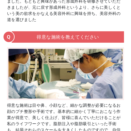
ました。もともと興味があった形成外科を研修させていただ
きましたが、元に戻す形成外科というより、さらに美しくと
いう美の欲求をかなえる美容外科に興味を持ち、美容外科の
道を選びました
得意な施術を教えてください
Q
得意な施術は目や鼻、小顔など、細かな調整が必要になるお
顔のプチ整形や手術です。基本的に細かく丁寧におこなう作
業が得意で、美しく仕上げ、皆様に喜んでいただけることが
私のライフワークです。脂肪注入や脂肪吸引といった手術
も、結局それらのスケールを大きくしたものですので、自信