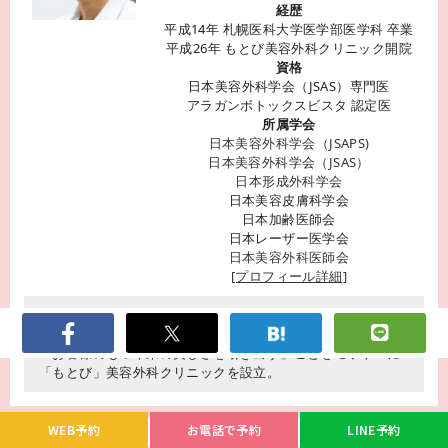
経歴
平成14年 札幌医科大学医学部医学科 卒業
平成26年 もとび美容外科クリニック開院
資格
日本美容外科学会（JSAS）専門医
アラガンボトックスビスタ 認定医
所属学会
日本美容外科学会（JSAPS)
日本美容外科学会（JSAS）
日本形成外科学会
日本美容皮膚科学会
日本加齢医師会
日本レーザー医学会
日本美容外科医師会
[プロフィール詳細]
20年以上の実績を持つ美容外科専門医。丁寧で繊細な施術で
お客様の望む実現を目指す。
「お客様のもつ本来の美しさを引き出す」ことをモットーに
「もとび」美容外科クリニックを設立。
WEB予約
お電話で予約
LINE予約