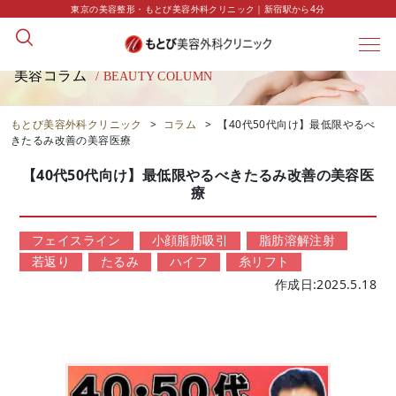
東京の美容整形・もとび美容外科クリニック｜新宿駅から4分
美容コラム
/ BEAUTY COLUMN
もとび美容外科クリニック
>
コラム
>
【40代50代向け】最低限やるべ
きたるみ改善の美容医療
【40代50代向け】最低限やるべきたるみ改善の美容医
療
フェイスライン
小顔脂肪吸引
脂肪溶解注射
若返り
たるみ
ハイフ
糸リフト
作成日:2025.5.18