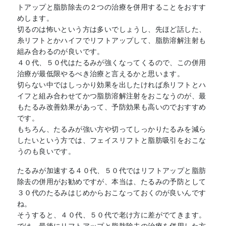
トアップと脂肪除去の２つの治療を併用することをおすす
めします。
切るのは怖いという方は多いでしょうし、先ほど話した、
糸リフトとかハイフでリフトアップして、脂肪溶解注射も
組み合わるのが良いです。
４０代、５０代はたるみが強くなってくるので、この併用
治療が最低限やるべき治療と言えるかと思います。
切らない中ではしっかり効果を出したければ糸リフトとハ
イフと組み合わせてかつ脂肪溶解注射をおこなうのが、最
もたるみ改善効果があって、予防効果も高いのでおすすめ
です。
もちろん、たるみが強い方や切ってしっかりたるみを減ら
したいという方では、フェイスリフトと脂肪吸引をおこな
うのも良いです。
たるみが加速する４０代、５０代ではリフトアップと脂肪
除去の併用がお勧めですが、本当は、たるみの予防として
３０代のたるみはじめからおこなっておくのが良いんです
ね。
そうすると、４０代、５０代で老け方に差がでてきます。
では、最後にリフトアップと脂肪除去の治療を併用した方