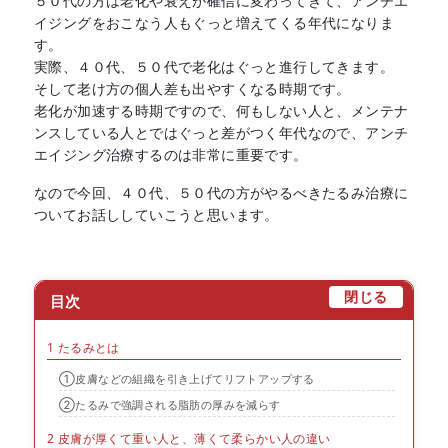
５０代の方は老化や衰えが確信に変わってきて、アンチエ
イジングをおこなう人もぐっと増えてくる年代になりま
す。
実際、４０代、５０代で老化はぐっと進行してきます。
そして老け方の個人差も出やすくなる時期です。
老化が加速する時期ですので、何もしない人と、メンテナ
ンスしている人とではぐっと差がつく年代なので、アンチ
エイジング治療するのは非常に重要です。
なので今回、４０代、５０代の方がやるべきたるみ治療に
ついてお話ししていこうと思います。
[
]
閉じる
目次
1
たるみとは
①皮膚などの組織を引き上げてリフトアップする
②たるみで強調される脂肪の厚みを減らす
2
皮膚が厚くて重い人と、薄くて柔らかい人の違い