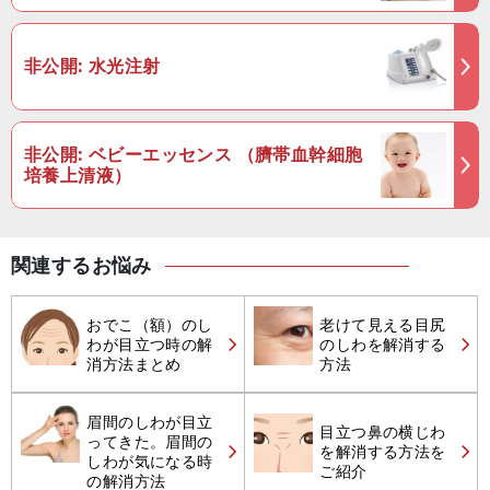
非公開: 水光注射
非公開: ベビーエッセンス （臍帯血幹細胞
培養上清液）
関連するお悩み
おでこ（額）のし
老けて見える目尻
わが目立つ時の解
のしわを解消する
消方法まとめ
方法
眉間のしわが目立
目立つ鼻の横じわ
ってきた。眉間の
を解消する方法を
しわが気になる時
ご紹介
の解消方法