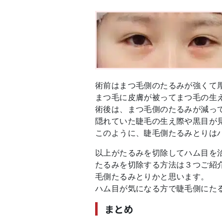
術前はまつ毛側のたるみが強くて
まつ毛に皮膚が被ってまつ毛の生
術後は、まつ毛側のたるみが減っ
隠れていた睫毛の生え際や黒目が
このように、睫毛側たるみとりは
以上がたるみを切除してハム目を
たるみを切除する方法は３つご紹
毛側たるみとりかと思います。
ハム目が気になる方で睫毛側にた
まとめ