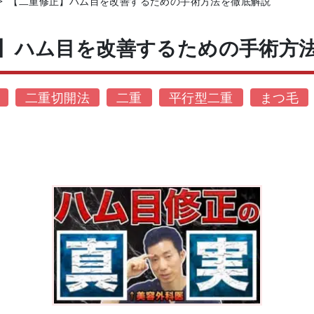
>
【二重修正】ハム目を改善するための手術方法を徹底解説
】ハム目を改善するための手術方
二重切開法
二重
平行型二重
まつ毛