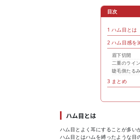
目次
1
ハム目とは
2
ハム目感を
眉下切開
二重のライ
睫毛側たる
3
まとめ
ハム目とは
ハム目とよく耳にすることが多い
ハム目とはハムを縛ったような目