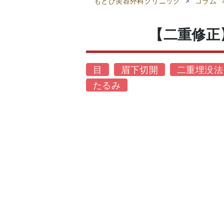
もとび美容外科クリニック
>
コラム
【二重修正
目
眉下切開
二重埋没法
たるみ