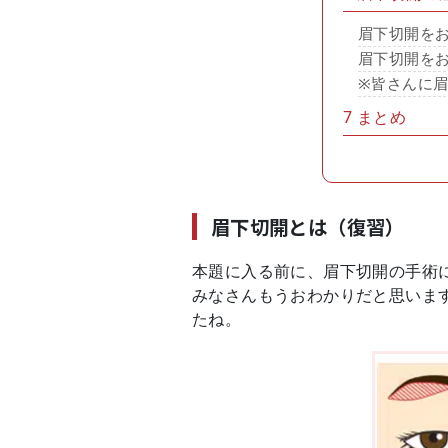
眉下切開を
眉下切開を
※皆さんに
7
まとめ
眉下切開とは（復習）
本題に入る前に、眉下切開の手術
みなさんもうおわかりだと思いま
たね。