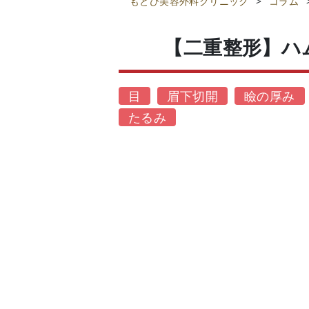
もとび美容外科クリニック
>
コラム
【二重整形】ハ
目
眉下切開
瞼の厚み
たるみ