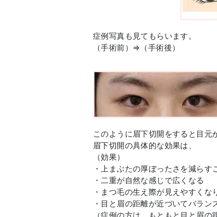
症例写真も見てもらいます。
（手術前）⇒（手術後）
このように眉下切開をすると目元
眉下切開の具体的な効果は、
（効果）
・上まぶたの厚ぼったさを減らす
・二重が自然な感じで広くなる
・まつ毛の生え際が見えやすくな
・目と眉の距離が近づいてバラン
（症例の方は、もともと目と眉の