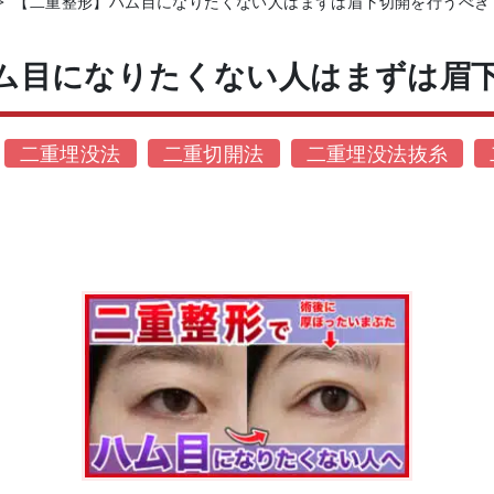
>
【二重整形】ハム目になりたくない人はまずは眉下切開を行うべき
ム目になりたくない人はまずは眉下
二重埋没法
二重切開法
二重埋没法抜糸