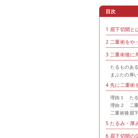
目次
1
眉下切開と
2
二重術をや
3
二重術後に
たるものあ
まぶたの厚
4
先に二重術
理由１ た
理由２ 二
二重術後眉
5
たるみ・厚
6
眉下切開の