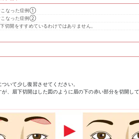
おこなった症例①
おこなった症例②
眉下切開をすすめているわけではありません。
について少し復習させてください。
すが、眉下切開はした図のように眉の下の赤い部分を切開し