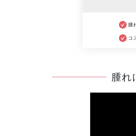
腫
コ
腫れ