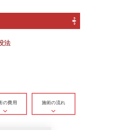
没法
術の費用
施術の流れ