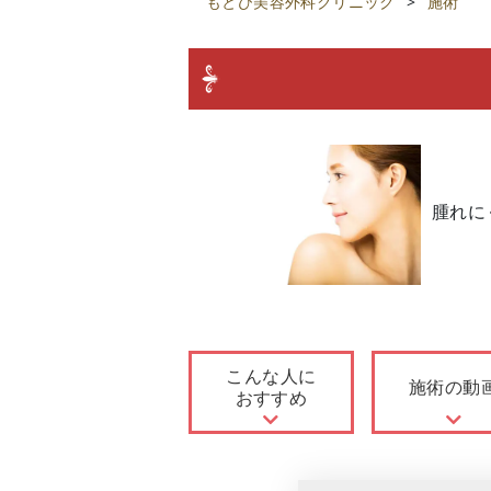
もとび美容外科クリニック
>
施術
腫れに
こんな人に
施術の動
おすすめ