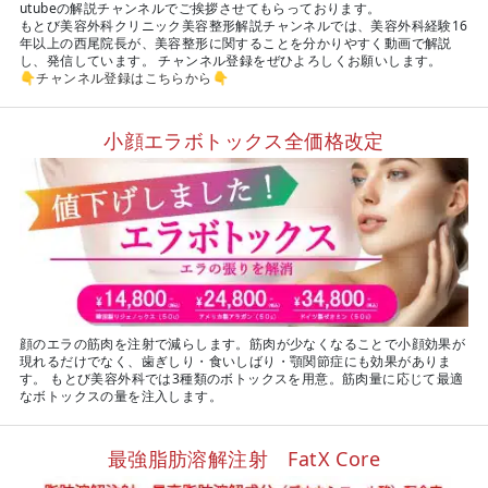
utubeの解説チャンネルでご挨拶させてもらっております。
もとび美容外科クリニック美容整形解説チャンネルでは、美容外科経験16
年以上の西尾院長が、美容整形に関することを分かりやすく動画で解説
し、発信しています。 チャンネル登録をぜひよろしくお願いします。
👇
チャンネル登録はこちらから
👇
小顔エラボトックス全価格改定
顔のエラの筋肉を注射で減らします。筋肉が少なくなることで小顔効果が
現れるだけでなく、歯ぎしり・食いしばり・顎関節症にも効果がありま
す。 もとび美容外科では3種類のボトックスを用意。筋肉量に応じて最適
なボトックスの量を注入します。
最強脂肪溶解注射 FatX Core