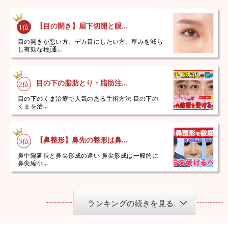
【目の開き】眉下切開と眼...
目の開きが悪い方、デカ目にしたい方、厚みを減ら
し有効な種j通...
目の下の脂肪とり・脂肪注...
目の下のくま治療で人気のある手術方法 目の下の
くまを治...
【鼻整形】鼻先の整形は鼻...
鼻中隔延長と鼻尖形成の違い 鼻尖形成は一般的に
鼻尖縮小...
ランキングの続きを見る