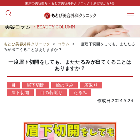
東京の美容整形・もとび美容外科クリニック｜新宿駅から4分
美容コラム
/ BEAUTY COLUMN
もとび美容外科クリニック
>
コラム
>
一度眉下切開をしても、またたる
みが出てくることはありますか？
一度眉下切開をしても、またたるみが出てくることは
ありますか？
目
眉下切開
瞼の厚み
若返り
眉下切開
目の若返り
たるみ
作成日:2024.5.24