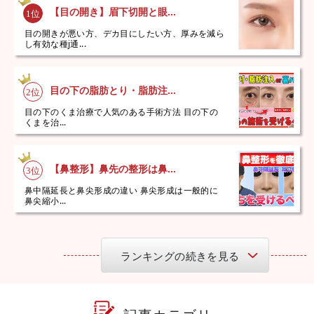
【目の開き】眉下切開と眼...
目の開きが悪い方、デカ目にしたい方、厚みを減ら
し有効な種j通...
目の下の脂肪とり・脂肪注...
目の下のくま治療で人気のある手術方法 目の下の
くまを治...
【鼻整形】鼻先の整形は鼻...
鼻中隔延長と鼻尖形成の違い 鼻尖形成は一般的に
鼻尖縮小...
ランキングの続きを見る