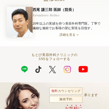
西尾 謙三郎 医師（院長）
Kenzaburo Nishio
20年以上の実績を持つ美容外科専門医。丁寧で
繊細な施術でお客様の望む実現を目指す。
詳細を見る
もとび美容外科クリニックの
SNSをフォローする
無料
カウンセリング
承ります
施術予約
お気軽に