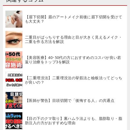
【眉下切開】眉のアートメイク前後に眉下切開を受けて
も大丈夫？
二重目がぱっちりする理由と目が大きく見えるメイク・
二重を作る方法を解説
【美容医療】40･50代の方におすすめのコスパが良い若
返り治療をトップ3を解説
【二重埋没法】二重埋没法の挙筋法と瞼板法ってどっち
が良いの？
【医師が警告】目頭切開で「後悔する人」の共通点
【目の下のクマ取り】裏ハムラ法よりも、脂肪取り・脂
肪注入の方がおすすめな理由