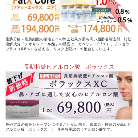
脂肪分解＋脂肪細胞の破壊とその除去効果が最も高い脂肪溶解注射！脂肪
溶解成分「デオキシコール酸」の濃度は、カベリン（0.5％）、チンセラ
プラス（0.8％）を超える、リスク上限の１％配合しています。
長期持続ヒアルロン酸 ボラックス
鼻やアゴの形をシャープンに作ることが出来る、形成力・持続力が高いヒ
アルロン酸「ボラックス」‼ 厚生省承認のヒアルロン酸です。