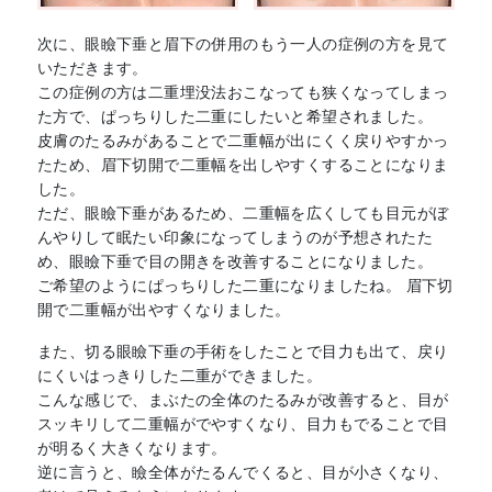
次に、眼瞼下垂と眉下の併用のもう一人の症例の方を見て
いただきます。
この症例の方は二重埋没法おこなっても狭くなってしまっ
た方で、ぱっちりした二重にしたいと希望されました。
皮膚のたるみがあることで二重幅が出にくく戻りやすかっ
たため、眉下切開で二重幅を出しやすくすることになりま
した。
ただ、眼瞼下垂があるため、二重幅を広くしても目元がぼ
んやりして眠たい印象になってしまうのが予想されたた
め、眼瞼下垂で目の開きを改善することになりました。
ご希望のようにぱっちりした二重になりましたね。 眉下切
開で二重幅が出やすくなりました。
また、切る眼瞼下垂の手術をしたことで目力も出て、戻り
にくいはっきりした二重ができました。
こんな感じで、まぶたの全体のたるみが改善すると、目が
スッキリして二重幅がでやすくなり、目力もでることで目
が明るく大きくなります。
逆に言うと、瞼全体がたるんでくると、目が小さくなり、