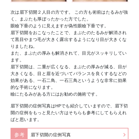
次は眉下切開２人目の方です。 この方も術前はたるみが強
く、まぶたも厚ぼったかった方でした。
眼瞼下垂のように見えますが偽性眼瞼下垂です。
眉下切開をおこなったことで、まぶたのたるみが解消され
て黒目やまつ毛が大きく露出するようになり目が大きくな
りましたね。
また、まぶたの厚みも解消されて、目元がスッキリしてい
ます。
眉下切開は、二重が広くなる、まぶたの厚みが減る、目が
大きくなる、目と眉を近づいてバランスを良くするなどの
効果がある、一石二鳥、一石三鳥というような非常に効果
的な手術になります。
瞼にたるみがある方にはお勧めの施術です。
眉下切開の症例写真はHPでも紹介していますので、眉下切
開の症例をもっと見たい方はそちらも参考にしてもらえれ
ばと思います。
参考
眉下切開の症例写真