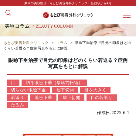
東京の美容整形・もとび美容外科クリニック｜新宿駅から4分
美容コラム
/ BEAUTY COLUMN
もとび美容外科クリニック
>
コラム
>
眼瞼下垂治療で目元の印象はどの
くらい若返る？症例写真をもとに解説
眼瞼下垂治療で目元の印象はどのくらい若返る？症例
写真をもとに解説
目
切る眼瞼下垂（挙筋前転術）
切らない眼瞼下垂
眉下切開
目を大きく
若返り
眼瞼下垂
眉下切開
目の若返り
たるみ
作成日:2025.6.1