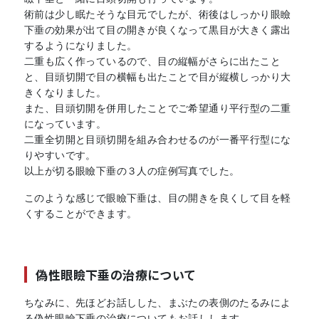
術前は少し眠たそうな目元でしたが、術後はしっかり眼瞼
下垂の効果が出て目の開きが良くなって黒目が大きく露出
するようになりました。
二重も広く作っているので、目の縦幅がさらに出たこと
と、目頭切開で目の横幅も出たことで目が縦横しっかり大
きくなりました。
また、目頭切開を併用したことでご希望通り平行型の二重
になっています。
二重全切開と目頭切開を組み合わせるのが一番平行型にな
りやすいです。
以上が切る眼瞼下垂の３人の症例写真でした。
このような感じで眼瞼下垂は、目の開きを良くして目を軽
くすることができます。
偽性眼瞼下垂の治療について
ちなみに、先ほどお話しした、まぶたの表側のたるみによ
る偽性眼瞼下垂の治療についてもお話しします。