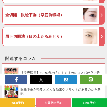
全切開＋眼瞼下垂（挙筋前転術）
眉下切開法（目の上たるみとり）
関連するコラム
【美容医療】40･50代の方におすすめのコスパが良い若
返り治療をトップ3を解説
眼瞼下垂が治るとどんな効果やメリットがあるのかを解
説
WEB予約
お電話で予約
LINE予約
【目の下のクマ取り】裏ハムラ法よりも、脂肪取り・脂