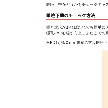
眼瞼下垂かどうかをチェックする
眼瞼下垂のチェック方法
鏡と定規があればだれでも簡単に
瞳孔の中心線から上まぶたまでの距
MRD1が3.０mm未満の方は眼瞼