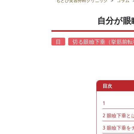
もとび美容外科クリニック
>
コラム
自分が眼
目
切る眼瞼下垂（挙筋前転
目次
1
2
眼瞼下垂と
3
眼瞼下垂を