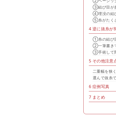
②ベーシッ
③結び目が
④埋没の結
⑤糸がたく
4
逆に抜糸が
①糸の結び
②一筆書き
③手術して
5
その他注意
二重幅を狭
選んで抜糸
6
症例写真
7
まとめ