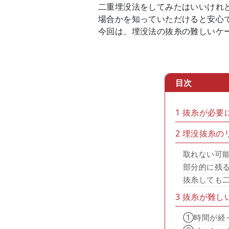
二重埋没法をしてみたはいいけれ
場合かを知っていただけると安心
今回は、埋没法の抜糸の難しいケ
目次
1
抜糸が必要
2
埋没抜糸の
取れない可
部分的に残
抜糸しても
3
抜糸が難し
①時間が経