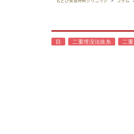
もとび美容外科クリニック
>
コラム
目
二重埋没法抜糸
二重