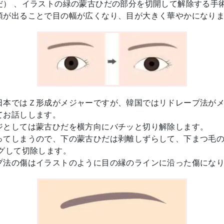
だ） 、イラストの緑の蒙古ひだの部分を切開して解除する手
頭が出ることで目の幅が広くなり、目が大きく華やかになり
日本ではＺ形成がメジャーですが、韓国ではリドレープ法が
てお話しします。
ジとしては蒙古ひだを横方向にバチッと切り解除します。
ってしまうので、下の蒙古ひだは剥離しずらして、下まつ毛
グして切除します。
プ法の傷はイラストのように目の縁のラインに沿った傷にな