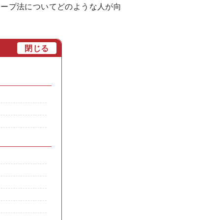
レープ法についてどのような人が向
[
閉じる
]