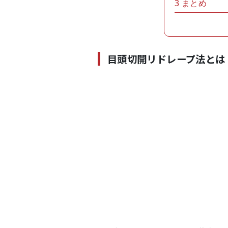
3
まとめ
目頭切開リドレープ法とは