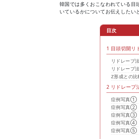
韓国では多くおこなわれている目
いているかについてお伝えしたい
目次
1
目頭切開リ
リドレープ
リドレープ
Z形成との比
2
リドレープ
症例写真①
症例写真②
症例写真③
症例写真④
症例写真⑤