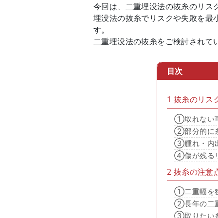
今回は、二重埋没法の抜糸のリス
埋没法の抜糸でリスクや失敗を最
す。
二重埋没法の抜糸をご検討されて
目次
1
抜糸のリス
①取れない
②部分的に
③腫れ・内
④傷が残る
2
抜糸の注意
①二重幅を
②長年の二
③取りたい