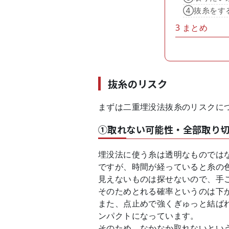
④抜糸をす
3
まとめ
抜糸のリスク
まずは二重埋没法抜糸のリスクに
①取れない可能性・全部取り
埋没法に使う糸は透明なものでは
ですが、時間が経っていると糸の
見えないものは探せないので、手
そのためとれる確率というのは下
また、点止めで強くぎゅっと結ば
ンパクトになっています。
そのため、なかなか取れないとい