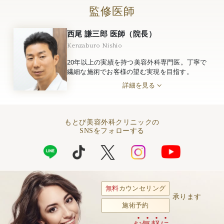
監修医師
西尾 謙三郎 医師（院長）
Kenzaburo Nishio
20年以上の実績を持つ美容外科専門医。丁寧で
繊細な施術でお客様の望む実現を目指す。
詳細を見る
もとび美容外科クリニックの
SNSをフォローする
無料
カウンセリング
承ります
施術予約