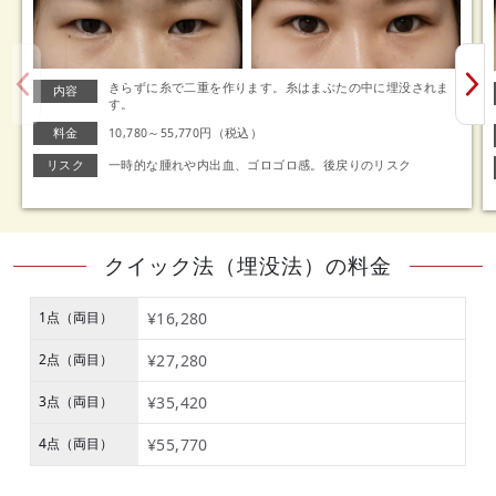
きらずに糸で二重を作ります。糸はまぶたの中に埋没されま
内容
す。
料金
10,780～55,770円（税込）
リスク
一時的な腫れや内出血、ゴロゴロ感。後戻りのリスク
クイック法（埋没法）の料金
1点（両目）
¥16,280
2点（両目）
¥27,280
3点（両目）
¥35,420
4点（両目）
¥55,770