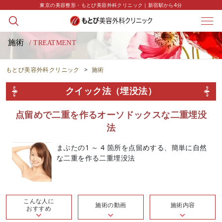
東京の美容整形・もとび美容外科クリニック｜新宿駅から4分
施術
/ TREATMENT
もとび美容外科クリニック
>
施術
クイック法（埋没法）
点留めで二重を作るオーソドックスな二重埋没
法
まぶたの1 ～ 4 箇所を点留めする、簡単に自然
な二重を作る二重埋没法
こんな人に
施術の動画
施術内容
おすすめ