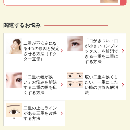
関連するお悩み
「目がきつい・目
二重が不安定にな
が小さいコンプレ
る4つの原因と安定
ックス」を解消で
させる方法（ドク
きる一重を二重に
ター直伝）
する方法
「二重の幅が狭
広い二重を狭くし
い」お悩みを解決
たい、一重にした
する二重の幅を広
い時のお悩み解消
くする方法
法
二重の上にライン
がある三重を改善
する方法