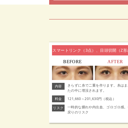
スマートリンク（3点）、目頭切開（Z形
BEFORE
AFTER
きらずに糸で二重を作ります。糸はま
内容
たの中に埋没されます。
料金
121,660～201,630円（税込）
一時的な腫れや内出血、ゴロゴロ感。
リスク
戻りのリスク