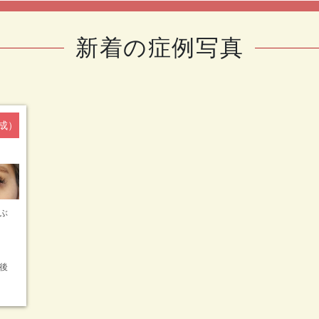
新着の症例写真
成）
ぶ
後