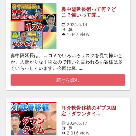
鼻中隔延長術って何？ど
こ？怖いって聞…
2024.6.14
鼻
1,447 view
鼻中隔延長は、口コミでいろいろリスクを見て怖いと
か、大掛かりな手術なので怖いと言われるお客様は多
くいらっしゃいます。今回は鼻……
続きを読む
耳介軟骨移植のギプス固
定・ダウンタイ…
2024.6.17
鼻
2,016 view