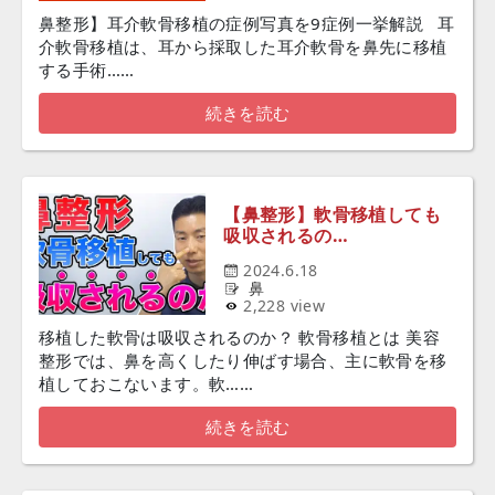
鼻整形】耳介軟骨移植の症例写真を9症例一挙解説 耳
介軟骨移植は、耳から採取した耳介軟骨を鼻先に移植
する手術……
続きを読む
【鼻整形】軟骨移植しても
吸収されるの…
2024.6.18
鼻
2,228 view
移植した軟骨は吸収されるのか？ 軟骨移植とは 美容
整形では、鼻を高くしたり伸ばす場合、主に軟骨を移
植しておこないます。軟……
続きを読む