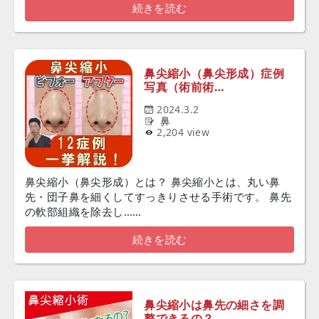
続きを読む
鼻尖縮小（鼻尖形成）症例
写真（術前術…
2024.3.2
鼻
2,204 view
鼻尖縮小（鼻尖形成）とは？ 鼻尖縮小とは、丸い鼻
先・団子鼻を細くしてすっきりさせる手術です。 鼻先
の軟部組織を除去し……
続きを読む
鼻尖縮小は鼻先の細さを調
整できるの？…