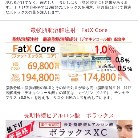
現れるだけでなく、歯ぎしり・食いしばり・顎関節症にも効果がありま
す。 もとび美容外科では3種類のボトックスを用意。筋肉量に応じて最適
なボトックスの量を注入します。
最強脂肪溶解注射 FatX Core
脂肪分解＋脂肪細胞の破壊とその除去効果が最も高い脂肪溶解注射！脂肪
溶解成分「デオキシコール酸」の濃度は、カベリン（0.5％）、チンセラ
プラス（0.8％）を超える、リスク上限の１％配合しています。
長期持続ヒアルロン酸 ボラックス