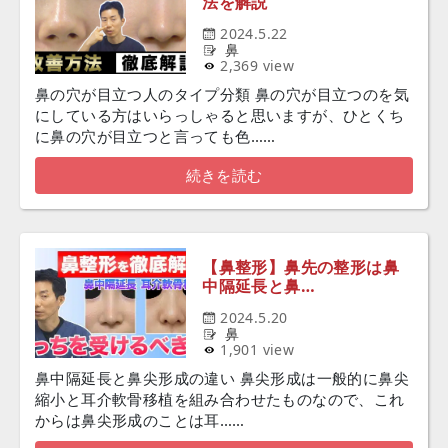
法を解説
2024.5.22
鼻
2,369 view
鼻の穴が目立つ人のタイプ分類 鼻の穴が目立つのを気
にしている方はいらっしゃると思いますが、ひとくち
に鼻の穴が目立つと言っても色……
続きを読む
【鼻整形】鼻先の整形は鼻
中隔延長と鼻…
2024.5.20
鼻
1,901 view
鼻中隔延長と鼻尖形成の違い 鼻尖形成は一般的に鼻尖
縮小と耳介軟骨移植を組み合わせたものなので、これ
からは鼻尖形成のことは耳……