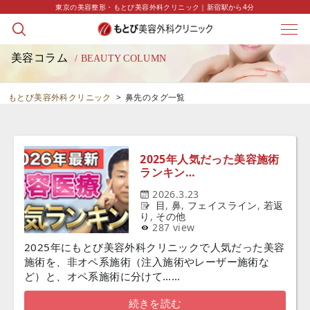
東京の美容整形・もとび美容外科クリニック｜新宿駅から4分
美容コラム
/ BEAUTY COLUMN
もとび美容外科クリニック
>
鼻先のタグ一覧
2025年人気だった美容施術
ランキン…
2026.3.23
目
,
鼻
,
フェイスライン
,
若返
り
,
その他
287 view
2025年にもとび美容外科クリニックで人気だった美容
施術を、非オペ系施術（注入施術やレーザー施術な
ど）と、オペ系施術に分けて……
続きを読む