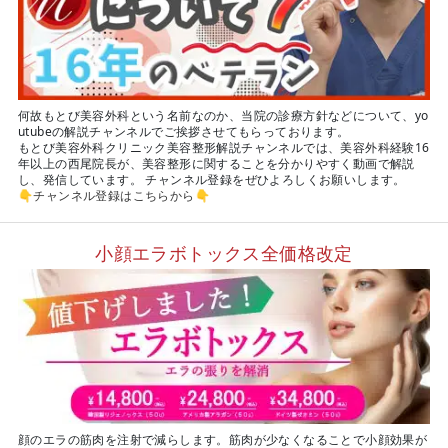
何故もとび美容外科という名前なのか、当院の診療方針などについて、yo
utubeの解説チャンネルでご挨拶させてもらっております。
もとび美容外科クリニック美容整形解説チャンネルでは、美容外科経験16
年以上の西尾院長が、美容整形に関することを分かりやすく動画で解説
し、発信しています。 チャンネル登録をぜひよろしくお願いします。
👇
チャンネル登録はこちらから
👇
小顔エラボトックス全価格改定
顔のエラの筋肉を注射で減らします。筋肉が少なくなることで小顔効果が