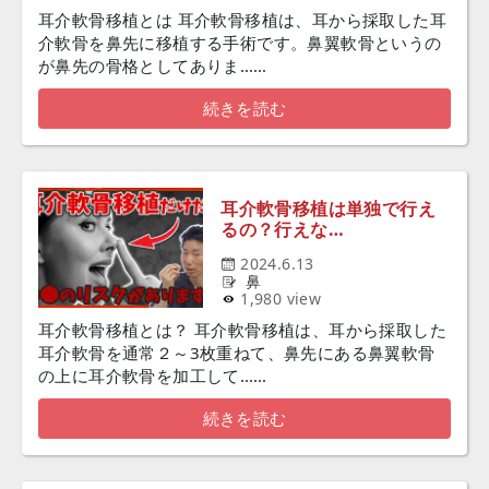
耳介軟骨移植とは 耳介軟骨移植は、耳から採取した耳
介軟骨を鼻先に移植する手術です。鼻翼軟骨というの
が鼻先の骨格としてありま……
続きを読む
耳介軟骨移植は単独で行え
るの？行えな…
2024.6.13
鼻
1,980 view
耳介軟骨移植とは？ 耳介軟骨移植は、耳から採取した
耳介軟骨を通常２～3枚重ねて、鼻先にある鼻翼軟骨
の上に耳介軟骨を加工して……
続きを読む