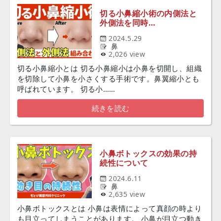
切る小鼻縮小術の内側法と
外側法を同時…
2024.5.29
鼻
2,026 view
切る小鼻縮小とは 切る小鼻縮小は小鼻を切開し、組織
を切除して小鼻を小さくする手術です。鼻翼縮小とも
呼ばれています。 切る小……
続きを読む
小鼻ボトックスの効果の持
続性について
2024.6.11
鼻
2,635 view
小鼻ボトックスとは 小鼻は表情によって真顔の時より
も目立ってしまうことがあります。 小鼻が目立つ動き