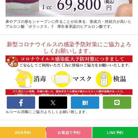
鼻やアゴの形をシャープンに作ることが出来る、形成力・持続力が高いヒ
アルロン酸「ボラックス」‼ 厚生省承認のヒアルロン酸です。
新型コロナウイルスの感染予防対策にご協力よろ
しくお願いします。
当院では新型コロナウイルス対策としてマスクを着用していただいており
ます。（マスクがない方は受付で購入できます。）また、検温や手指のア
ルコール消毒にご協力よろしくお願い致します。
BNLS Ultimate（アルティメット）
WEB予約
お電話で予約
LINE予約