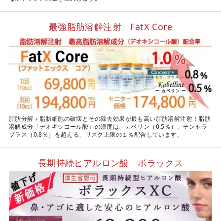
最強脂肪溶解注射 FatX Core
脂肪分解＋脂肪細胞の破壊とその除去効果が最も高い脂肪溶解注射！脂肪
溶解成分「デオキシコール酸」の濃度は、カベリン（0.5％）、チンセラ
プラス（0.8％）を超える、リスク上限の１％配合しています。
長期持続ヒアルロン酸 ボラックス