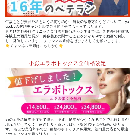
何故もとび美容外科という名前なのか、当院の診療方針などについて、yo
utubeの解説チャンネルでご挨拶させてもらっております。
もとび美容外科クリニック美容整形解説チャンネルでは、美容外科経験16
年以上の西尾院長が、美容整形に関することを分かりやすく動画で解説
し、発信しています。 チャンネル登録をぜひよろしくお願いします。
👇
チャンネル登録はこちらから
👇
小顔エラボトックス全価格改定
顔のエラの筋肉を注射で減らします。筋肉が少なくなることで小顔効果が
現れるだけでなく、歯ぎしり・食いしばり・顎関節症にも効果がありま
す。 もとび美容外科では3種類のボトックスを用意。筋肉量に応じて最適
なボトックスの量を注入します。