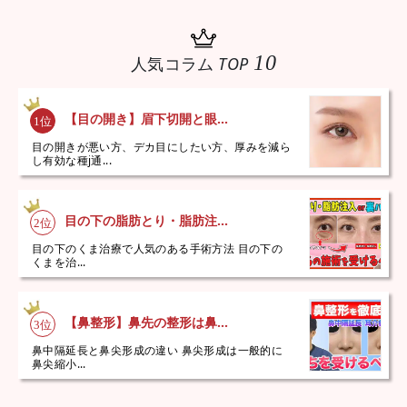
10
人気コラム
TOP
【目の開き】眉下切開と眼...
目の開きが悪い方、デカ目にしたい方、厚みを減ら
し有効な種j通...
目の下の脂肪とり・脂肪注...
目の下のくま治療で人気のある手術方法 目の下の
くまを治...
【鼻整形】鼻先の整形は鼻...
鼻中隔延長と鼻尖形成の違い 鼻尖形成は一般的に
鼻尖縮小...