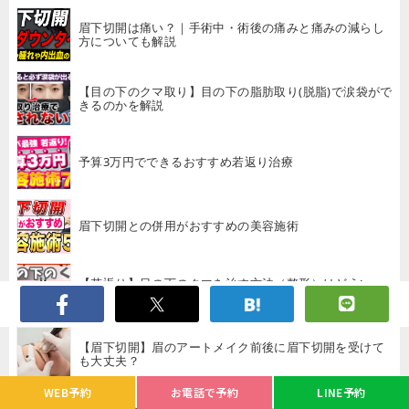
眉下切開は痛い？｜手術中・術後の痛みと痛みの減らし
方についても解説
【目の下のクマ取り】目の下の脂肪取り(脱脂)で涙袋がで
きるのかを解説
予算3万円でできるおすすめ若返り治療
眉下切開との併用がおすすめの美容施術
【若返り】目の下のクマを治す方法（整形）はどういっ
た方法（種類）があるの？
【眉下切開】眉のアートメイク前後に眉下切開を受けて
も大丈夫？
WEB予約
お電話で予約
LINE予約