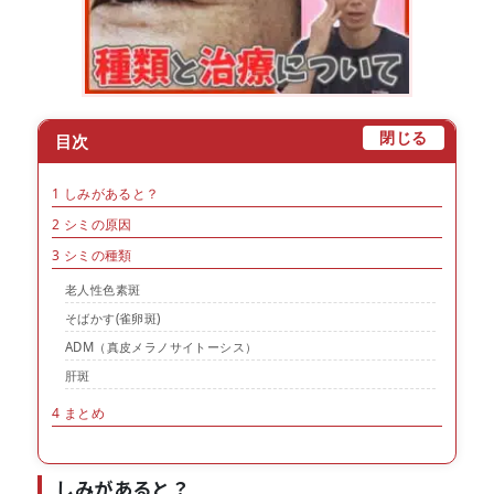
[
]
閉じる
目次
1
しみがあると？
2
シミの原因
3
シミの種類
老人性色素斑
そばかす(雀卵斑)
ADM（真皮メラノサイトーシス）
肝斑
4
まとめ
しみがあると？