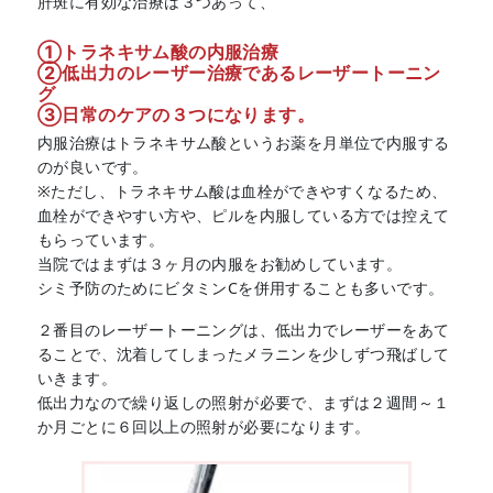
肝斑に有効な治療は３つあって、
①トラネキサム酸の内服治療
②低出力のレーザー治療であるレーザートーニン
グ
③日常のケアの３つになります。
内服治療はトラネキサム酸というお薬を月単位で内服する
のが良いです。
※ただし、トラネキサム酸は血栓ができやすくなるため、
血栓ができやすい方や、ピルを内服している方では控えて
もらっています。
当院ではまずは３ヶ月の内服をお勧めしています。
シミ予防のためにビタミンCを併用することも多いです。
２番目のレーザートーニングは、低出力でレーザーをあて
ることで、沈着してしまったメラニンを少しずつ飛ばして
いきます。
低出力なので繰り返しの照射が必要で、まずは２週間～１
か月ごとに６回以上の照射が必要になります。