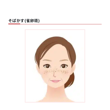
そばかす(雀卵斑)