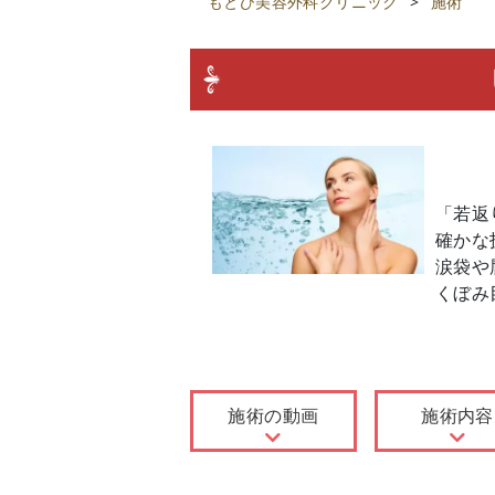
もとび美容外科クリニック
>
施術
「若返
確かな
涙袋や
くぼみ
施術の動画
施術内容