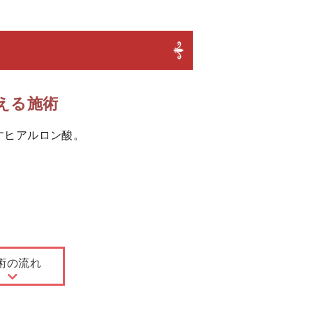
）
える施術
すヒアルロン酸。
術の流れ