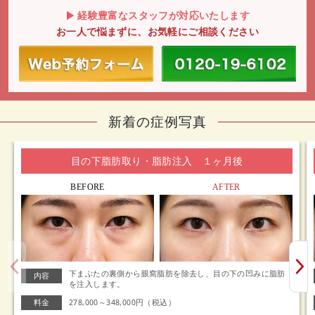
経験豊富なスタッフが対応いたします
お一人で悩まずに、お気軽にご相談ください
新着の症例写真
目の下脂肪取り・脂肪注入 １ヶ月後
BEFORE
AFTER
下まぶたの裏側から眼窩脂肪を除去し、目の下の凹みに脂肪
内容
を注入します。
料金
278,000～348,000円（税込）