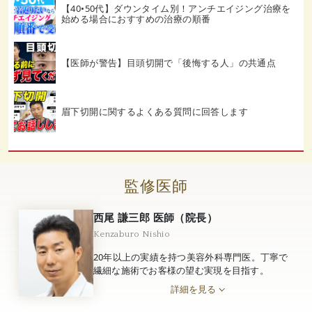
【40•50代】ダウンタイム別！アンチエイジング治療を
始める場合におすすめの治療の順番
【医師が警告】目頭切開で「後悔する人」の共通点
眉下切開に関するよくある質問に回答します
監修医師
西尾 謙三郎 医師（院長）
Kenzaburo Nishio
20年以上の実績を持つ美容外科専門医。丁寧で
繊細な施術でお客様の望む実現を目指す。
詳細を見る