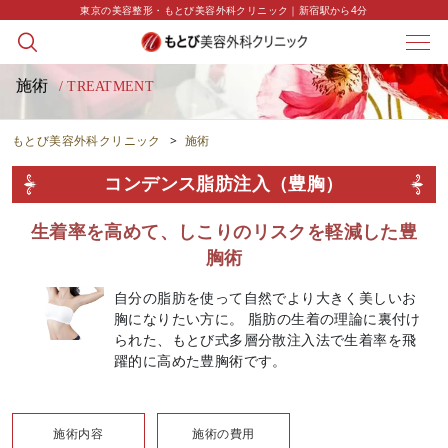
東京の美容整形・もとび美容外科クリニック｜新宿駅から4分
施術
/ TREATMENT
もとび美容外科クリニック
>
施術
コンデンス脂肪注入（豊胸）
生着率を高めて、しこりのリスクを軽減した豊
胸術
自分の脂肪を使って自然でより大きく美しいお
胸になりたい方に。 脂肪の生着の理論に裏付け
られた、もとび式多層分散注入法で生着率を飛
躍的に高めた豊胸術です。
施術内容
施術の費用